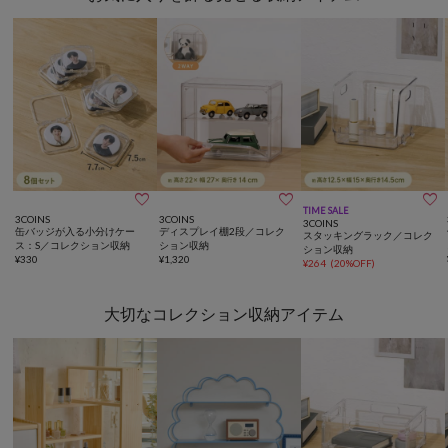



TIME SALE
3COINS
3COINS
3COINS
缶バッジが入る小分けケー
ディスプレイ棚2段／コレク
スタッキングラック／コレク
ス：S／コレクション収納
ション収納
ション収納
¥
330
¥
1,320
¥
264
(
20%OFF
)
大切なコレクション収納アイテム