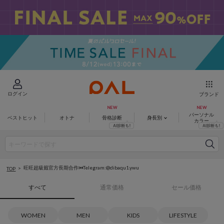
ログイン
ブランド
パーソナル
ベストヒット
オトナ
骨格診断
身長別
カラー
旺旺超級籤官方長期合作⏮️Telegram:@dibaqu1.ywu
TOP
すべて
通常価格
セール価格
WOMEN
MEN
KIDS
LIFESTYLE