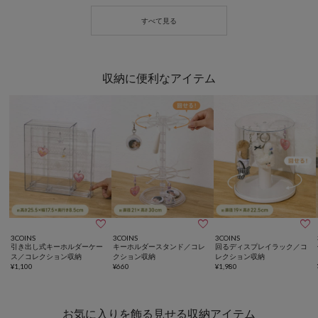
収納に便利なアイテム



3COINS
3COINS
3COINS
引き出し式キーホルダーケー
キーホルダースタンド／コレ
回るディスプレイラック／コ
ス／コレクション収納
クション収納
レクション収納
¥
1,100
¥
660
¥
1,980
お気に入りを飾る見せる収納アイテム