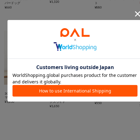
¥
1,320
バードッグ
ト
¥
660
¥
880
スペース有効活用に便利なアイテム



SALE
3COINS
3COINS
3COINS
マルチクリアボックス棚付き
《2WAY》マルチクリアボッ
スタッキングシューズ収納
¥
1,650
クスワイド
¥
550
¥
1,650