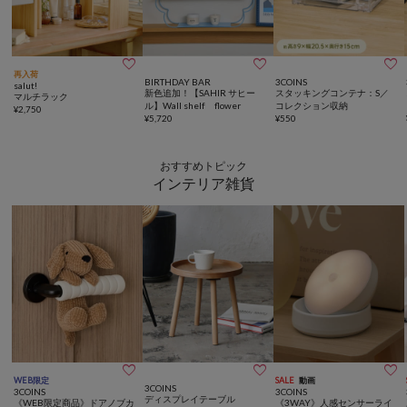



再入荷
BIRTHDAY BAR
3COINS
salut!
新色追加！【SAHIR サヒー
スタッキングコンテナ：S／
マルチラック
ル】Wall shelf flower
コレクション収納
¥
2,750
¥
5,720
¥
550
おすすめトピック
インテリア雑貨



WEB限定
SALE
動画
3COINS
3COINS
3COINS
ディスプレイテーブル
《WEB限定商品》ドアノブカ
《3WAY》人感センサーライ