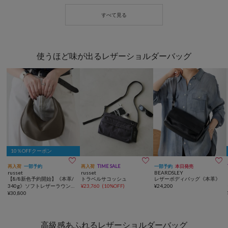
使うほど味が出るレザーショルダーバッグ
10％OFFクーポン



再入荷
一部予約
再入荷
TIME SALE
一部予約
本日発売
russet
russet
BEARDSLEY
【8/8新色予約開始】《本革/
トラベルサコッシュ
レザーボディバッグ《本革》
340g》ソフトレザーラウンド
¥
23,760
(
10%OFF
)
¥
24,200
ショルダーバッグ
¥
30,800
高級感あふれるレザーショルダーバッグ