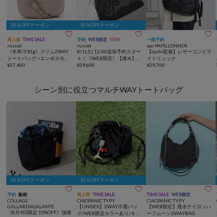
10％OFFクーポン
10％OFFクーポン



再入荷
TIME SALE
予約
WEB限定
NEW
一部予約
russet
russet
ear PAPILLONNER
《本革/510g》スリム2WAY
8/1(土) 12:00追加予約スター
【ouchi監修】レザーコンビラ
トートバッグ <エンボスモノ
ト！《WEB限定》【撥水】ク
イトリュック
グラム>
¥
37,400
ラウズナイロン2WAYボスト
¥
39,600
¥
29,700
ンバッグ
シーン別に役立つマルチWAYトートバッグ
15％OFFクーポン
10％OFFクーポン



予約
動画
再入荷
TIME SALE
TIME SALE
WEB限定
COLLAGE
CIAOPANIC TYPY
CIAOPANIC TYPY
GALLARDAGALANTE
【UNISEX】2WAY巾着バッ
【WEB限定】撥水ナイロンハ
《8月9日限定 15%OFF》強撥
グ/WEB限定カラーあり/キー
ーフムーン2WAYBAG