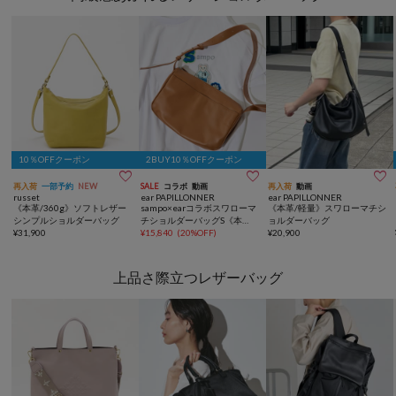
10％OFFクーポン
2BUY10％OFFクーポン



再入荷
一部予約
NEW
SALE
コラボ
動画
再入荷
動画
russet
ear PAPILLONNER
ear PAPILLONNER
《本革/360g》ソフトレザー
sampo×earコラボスワローマ
《本革/軽量》スワローマチシ
シンプルショルダーバッグ
チショルダーバッグS《本
ョルダーバッグ
¥
31,900
革》
¥
15,840
(
20%OFF
)
¥
20,900
上品さ際立つレザーバッグ