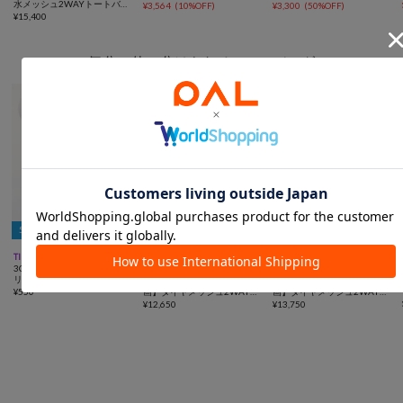
水メッシュ2WAYトートバッ
ホルダー付き
¥
3,564
(
10%OFF
)
¥
3,300
(
50%OFF
)
グ
¥
15,400
気分で使い分けられる2WAYバッグ
5％OFFクーポン



TIME SALE
動画
一部予約
動画
一部予約
3COINS
ear PAPILLONNER
ear PAPILLONNER
リュック2WAYエコバッグ
追加決定！【ouchi/ほし企
追加決定！【ouchi/ほし企
¥
550
画】ダイヤメッシュ2WAYト
画】ダイヤメッシュ2WAYト
ートバッグ Sサイズ
¥
12,650
ートバッグLサイズ
¥
13,750