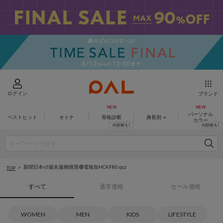
ログイン
ブランド
パーソナル
ベストヒット
オトナ
骨格診断
身長別
カラー
新聞日本v3籤名服務購買🟢電報加HCKF80.qcz
TOP
すべて
通常価格
セール価格
WOMEN
MEN
KIDS
LIFESTYLE