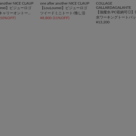
r another NICE CLAUP
one after another NICE CLAUP
COLLAGE
GALLARDAGALANTE
oumei】ビジューロゴ
【LouLoumei】ビジューロゴ
【強撥水/PC収納可◎】
キャリーオントー
ツイードミニトート/推し活
水ワーキングトートバッ
10%OFF
)
¥
8,800
(
11%OFF
)
活
¥
13,200