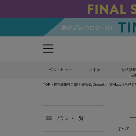
ベストヒット
オトナ
骨格診
TOP
> 撲克蘋果簽名價格-電報@JDiosmdmm🏆AIapp蘋果簽名
ブランド一覧
すべて