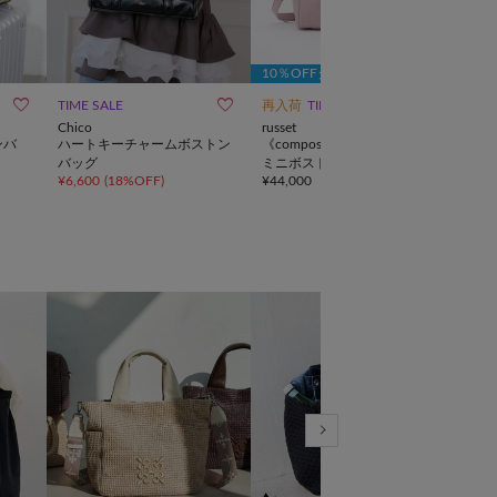
10％OFFクーポン



TIME SALE
再入荷
TIME SALE
予約
Chico
russet
ear 
ンバ
ハートキーチャームボストン
《composition》レザー2WAY
《撥
バッグ
ミニボストンバッグ
スト
¥
6,600
(
18%OFF
)
¥
44,000
¥
17,