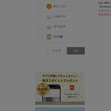
one afte
オレンジ
【LouL
ツイード
¥
10,890
(
ト/推し
シルバー
ゴールド
その他
クリア
OK