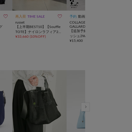
10



再入荷
TIME SALE
予約
動画
TIME
russet
COLLAGE
CIAO
GALLARDAGALANTE
グ
【上半期BEST10】【Souffle
【SO
【追加予約受付中】強撥水メ
TOTE】ナイロンラフィア2W
【新
ッシュ2WAYトートバッグ
¥
33,660
(
10%OFF
)
¥
10,
AYトートバッグ
タッ
¥
15,400
AG