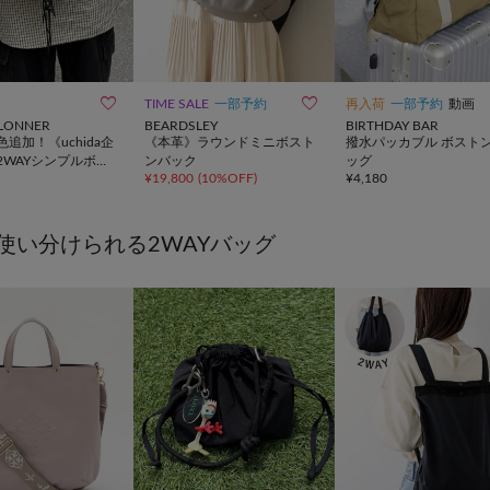


TIME SALE
一部予約
再入荷
一部予約
動画
ILLONNER
BEARDSLEY
BIRTHDAY BAR
追加！《uchida企
《本革》ラウンドミニボスト
撥水パッカブル ボスト
2WAYシンプルボス
ンバック
ッグ
¥
19,800
(
10%OFF
)
¥
4,180
グ
使い分けられる2WAYバッグ