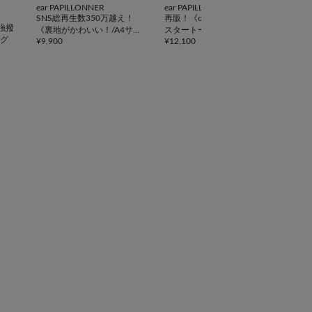
ear PAPILLONNER
ear PAPILLONNER
DIS
SNS総再生数350万越え！
再販！《ouchi企画》アジャ
【累
強撥
《裏地がかわいい！/A4サイ
スタートートバッグ横型
ポケ
グ
¥
9,900
¥
12,100
¥
5,5
ズ対応》アジャスタートート
ティ
バッグ
《詳