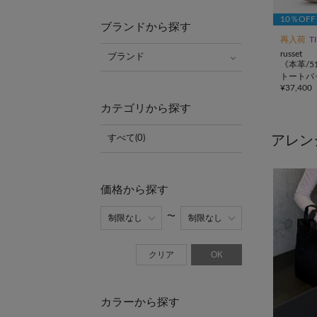
10％OF
ブランドから探す
再入荷
T
russet
ブランド
《本革/5
トートバ
¥
37,400
グラム>
カテゴリから探す
アレン
すべて(0)
価格から探す
クリア
OK
カラーから探す