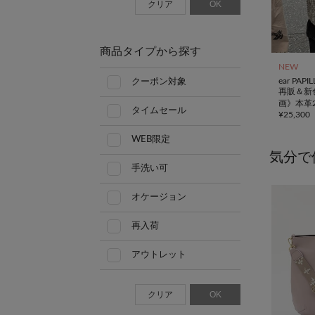
クリア
OK
商品タイプから探す
NEW
ear PAP
クーポン対象
再販＆新色
画》本革
タイムセール
¥
25,300
トンバッ
WEB限定
気分で
手洗い可
オケージョン
再入荷
アウトレット
クリア
OK