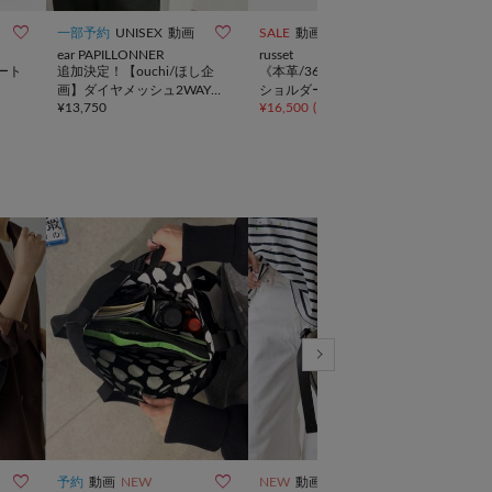



一部予約
UNISEX
動画
SALE
動画
予約
ear PAPILLONNER
russet
ear 
ート
追加決定！【ouchi/ほし企
《本革/360g》レザー2WAY
2W
画】ダイヤメッシュ2WAYト
ショルダーバッグ
バッ
¥
13,750
¥
16,500
(
50%OFF
)
¥
11,
ートバッグLサイズ
ボト
すす



予約
動画
NEW
NEW
動画
一部