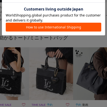
10％OFFクーポン


UNISEX
TIME SALE
WEB限定
再入荷
動画
ILLONNER
CIAOPANIC TYPY
russet
【ouchi/ほし企
【WEB限定】撥水ナイロン
【撥水】スリム2WAYト
ヤメッシュ2WAYト
ハーフムーン2WAYBAG
バッグ <ナイロン>
¥
3,300
(
50%OFF
)
¥
25,300
グ Sサイズ
助かるトート/ミニトートバッグ


IME SALE
TIME SALE
予約
予約
動画