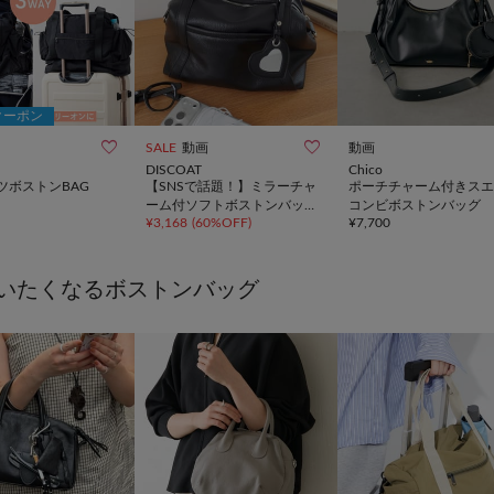
クーポン


SALE
動画
動画
DISCOAT
Chico
ツボストンBAG
【SNSで話題！】ミラーチャ
ポーチチャーム付きスエ
ーム付ソフトボストンバッグ
コンビボストンバッグ
¥
3,168
(
60%OFF
)
¥
7,700
《詳細動画あり》
いたくなるボストンバッグ