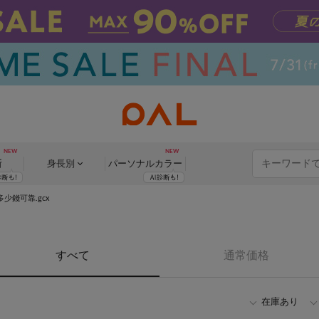
断
身長別
パーソナル
カラー
多少錢可靠.gcx
すべて
通常価格
在庫あり