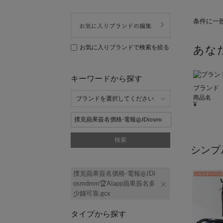
条件に一
お気に入りブランドで検索を絞る
あな
キーワードから探す
ブランド
商品名
検索
シンプ
撲克蘋果簽名價格-電報@JDi
osmdmm🏆AIapp蘋果簽名多
少錢可靠.gcx
タイプから探す