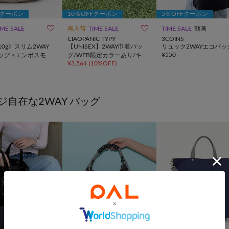
Fクーポン
10％OFFクーポン
5％OFFクーポン


IME SALE
再入荷
TIME SALE
TIME SALE
動画
CIAOPANIC TYPY
3COINS
10g》スリム2WAY
【UNISEX】2WAY巾着バッ
リュック2WAYエコバッ
¥
550
ッグ <エンボスモノ
グ/WEB限定カラーあり/キー
¥
3,564
(
10%OFF
)
ホルダー付き
ジ自在な2WAY バッグ