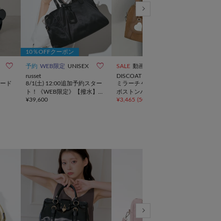
10％OFFクーポン



予約
WEB限定
UNISEX
SALE
動画
NEW
russet
DISCOAT
ear 
ード
8/1(土) 12:00追加予約スター
ミラーチャーム付ソフトミニ
再販
ト！《WEB限定》【撥水】
ボストンバッグ《詳細動画あ
画》
¥
39,600
¥
3,465
(
50%OFF
)
¥
25,
クラウズナイロン2WAYボス
り》
トン
トンバッグ