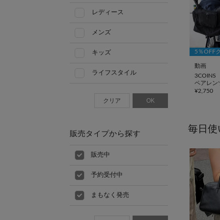
レディース
メンズ
5％OFF
キッズ
動画
ライフスタイル
3COINS
ペアレン
¥
2,750
クリア
OK
毎日使
販売タイプから探す
販売中
予約受付中
まもなく発売