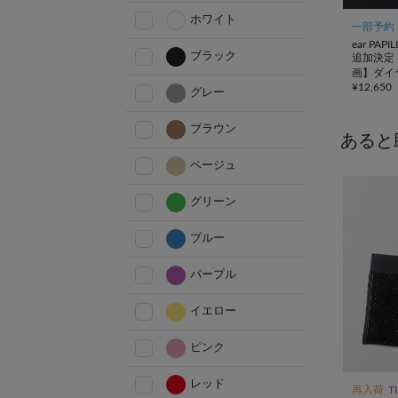
ホワイト
一部予約
ear PAP
ブラック
追加決定！
画】ダイ
¥
12,650
ートバッ
グレー
ブラウン
あると
ベージュ
グリーン
ブルー
パープル
イエロー
ピンク
レッド
再入荷
T