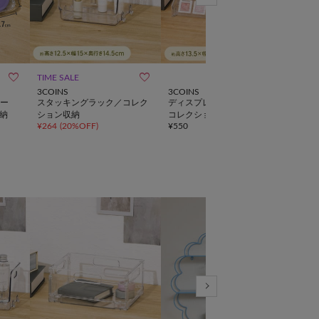



TIME SALE
WE
3COINS
3COINS
salut!
ー
スタッキングラック／コレク
ディスプレイスタンド5段／
《W
納
ション収納
コレクション収納
プレ
¥
264
(
20%OFF
)
¥
550
¥
3,8
ム／