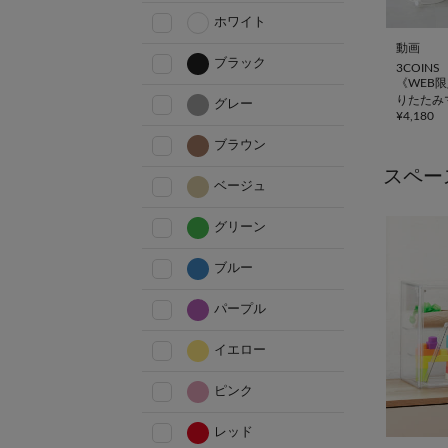
ホワイト
動画
ブラック
3COINS
《WEB
りたたみ
グレー
¥
4,180
ブラウン
スペー
ベージュ
グリーン
ブルー
パープル
イエロー
ピンク
レッド