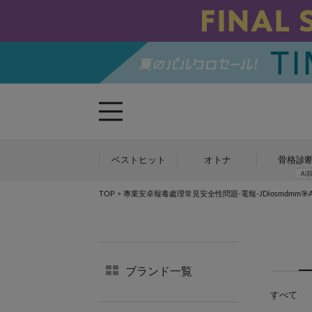
ベストヒット
オトナ
骨格診
TOP
> 專業安卓報毒處理常見安全性問題-電報-JDiosmdmm🎯Alib
ブランド一覧
すべて