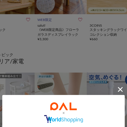


WEB限定
salut!
3COINS
ック
《WEB限定商品》フローラ
スタッキングラックワイ
ガラスディスプレイラック
コレクション収納
¥
3,300
¥
660
トピック
リア/家電