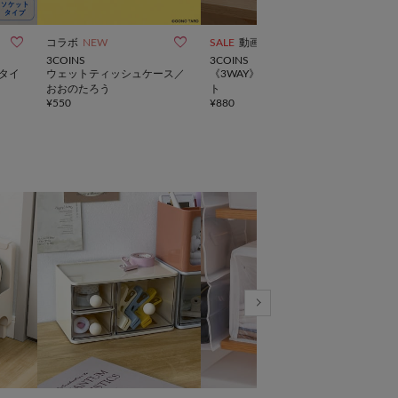



コラボ
NEW
SALE
動画
SALE
3COINS
3COINS
3CO
タイ
ウェットティッシュケース／
《3WAY》人感センサーライ
三角
¥
550
おおのたろう
ト
¥
550
¥
880