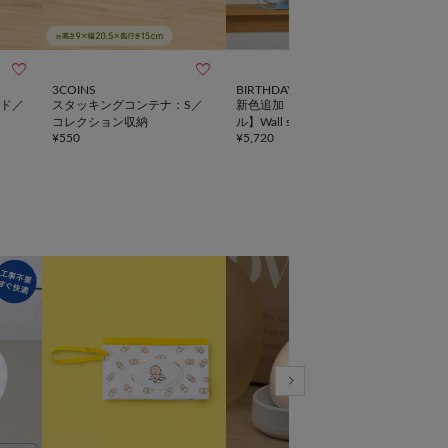



3COINS
BIRTHDAY BAR
salut!
ド／
スタッキングコンテナ：S／
新色追加！【SAHIR サヒー
6仕
コレクション収納
ル】Wall shelf flower
フ／L
¥
550
¥
5,720
¥
3,5