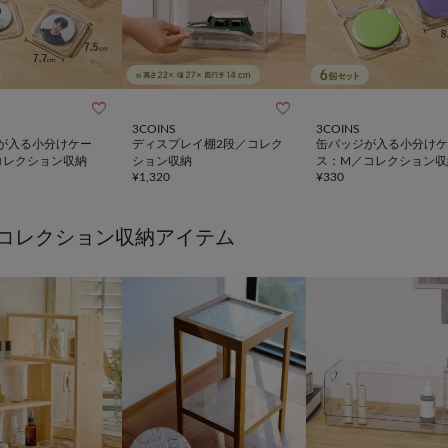


3COINS
3COINS
が入る小分けケー
ディスプレイ棚2段／コレク
缶バッジが入る小分けケ
コレクション収納
ション収納
ス：M／コレクション収
¥
1,320
¥
330
コレクション収納アイテム