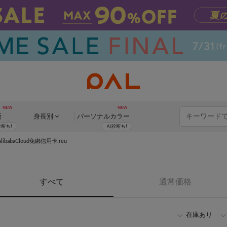
断
身長別
パーソナル
カラー
abaCloud免綁信用卡.reu
すべて
通常価格
在庫あり