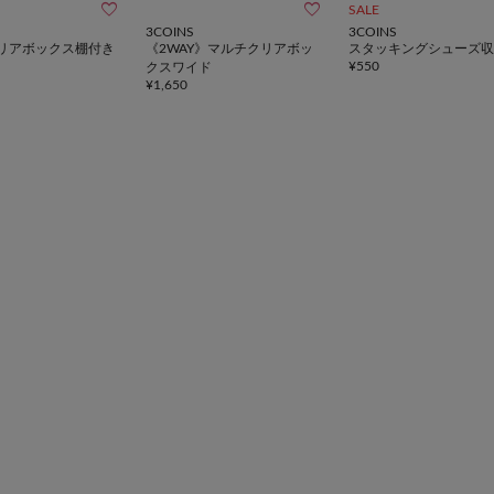


SALE
3COINS
3COINS
リアボックス棚付き
《2WAY》マルチクリアボッ
スタッキングシューズ収
¥
550
クスワイド
¥
1,650