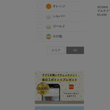
オレンジ
3COINS
マルチク
¥
1,650
シルバー
ゴールド
その他
クリア
OK