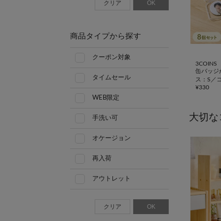
クリア
OK
商品タイプから探す
クーポン対象
3COINS
缶バッジ
タイムセール
ス：S／
¥
330
WEB限定
大切な
手洗い可
オケージョン
再入荷
アウトレット
クリア
OK