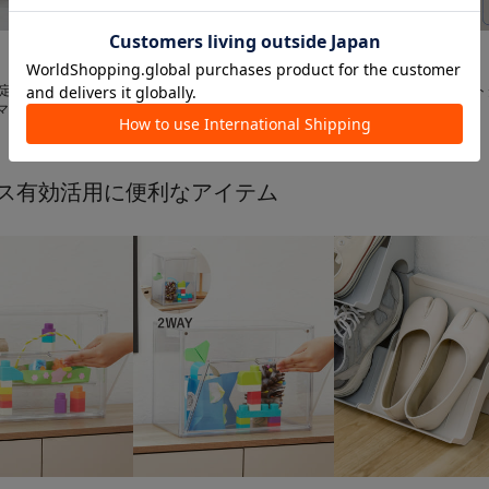


3COINS
3COINS
限定再入荷》簡単折
水がたまりにくい軽量スリッ
ファン付きLEDソケット
マルチ収納
パ
プ
¥
660
¥
4,400
ス有効活用に便利なアイテム