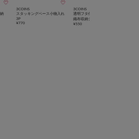



3COINS
3COINS
3CO
納
スタッキングベース小物入れ
透明フタ付き前開きBOX／不
スタ
3P
織布収納シリーズ
イザ
¥
770
¥
550
¥
770