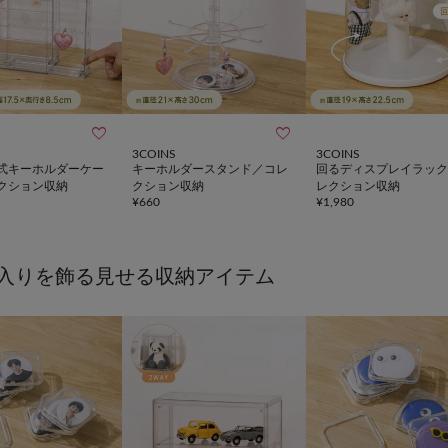


3COINS
3COINS
式キーホルダーケー
キーホルダースタンド／コレ
回るディスプレイラック
クション収納
クション収納
レクション収納
¥
660
¥
1,980
入りを飾る見せる収納アイテム