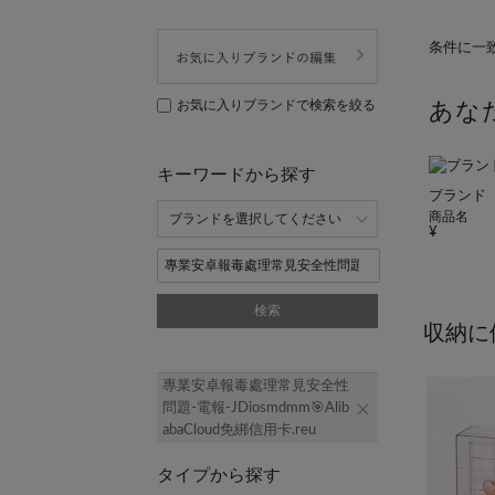
条件に一
お気に入りブランドで検索を絞る
あな
キーワードから探す
ブランド
商品名
検索
収納に
專業安卓報毒處理常見安全性
問題-電報-JDiosmdmm🎯Alib
abaCloud免綁信用卡.reu
タイプから探す