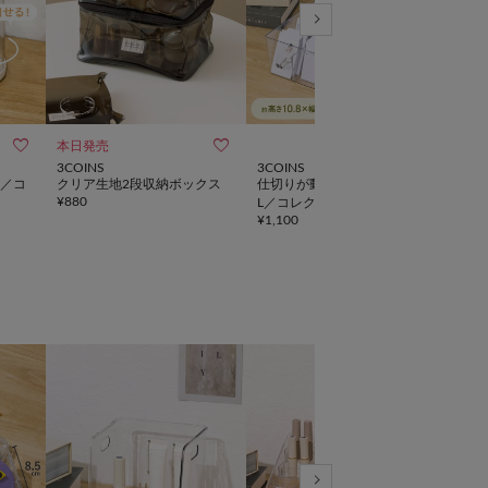



本日発売
3COINS
3COINS
3CO
／コ
クリア生地2段収納ボックス
仕切りが動くカードケース：
ディ
¥
880
L／コレクション収納
ショ
¥
1,100
¥
1,6