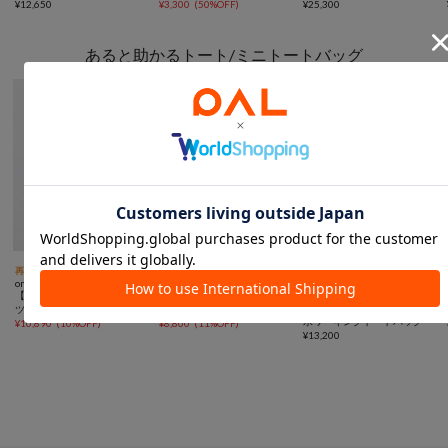
ートバッグ Sサイズ
¥
12,650
¥
3,300
(
50%OFF
)
¥
25,300
あると助かるトート/ミニトートバッグ



再入荷
TIME SALE
予約
TIME SALE
予約
NEW
予約
動画
one after another NICE CLAUP
one after another NICE CLAUP
COLLAGE
【LouLoumei】ビジューロゴ
【LouLoumei】ビジューロゴ
GALLARDAGALANTE
【強撥水/PC収納可◎】強撥
ツイードキャリーオントート/
ツイードミニトート/推し活
水ワーキングトートバッグ
推し活
¥
10,890
(
10%OFF
)
¥
8,800
(
11%OFF
)
¥
13,200