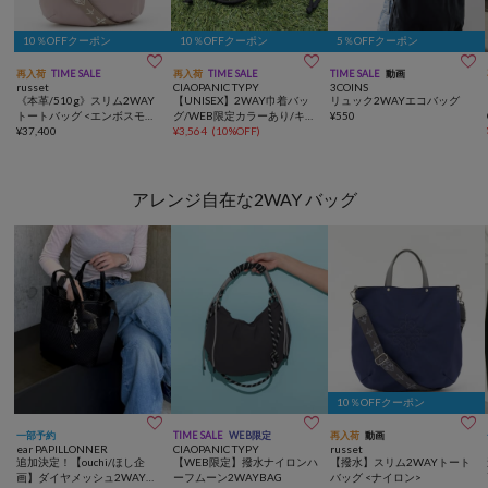
10％OFFクーポン
10％OFFクーポン
5％OFFクーポン



再入荷
TIME SALE
再入荷
TIME SALE
TIME SALE
動画
russet
CIAOPANIC TYPY
3COINS
《本革/510g》スリム2WAY
【UNISEX】2WAY巾着バッ
リュック2WAYエコバッグ
トートバッグ <エンボスモノ
グ/WEB限定カラーあり/キー
¥
550
グラム>
¥
37,400
ホルダー付き
¥
3,564
(
10%OFF
)
アレンジ自在な2WAY バッグ
10％OFFクーポン



一部予約
TIME SALE
WEB限定
再入荷
動画
ear PAPILLONNER
CIAOPANIC TYPY
russet
追加決定！【ouchi/ほし企
【WEB限定】撥水ナイロンハ
【撥水】スリム2WAYトート
画】ダイヤメッシュ2WAYト
ーフムーン2WAYBAG
バッグ <ナイロン>