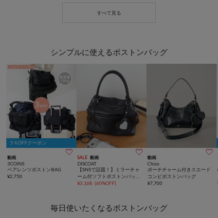
シンプルに使えるボストンバッグ
5％OFFクーポン



動画
SALE
動画
動画
3COINS
DISCOAT
Chico
ペアレンツボストンBAG
【SNSで話題！】ミラーチャ
ポーチチャーム付きスエード
¥
2,750
ーム付ソフトボストンバッグ
コンビボストンバッグ
《詳細動画あり》
¥
3,168
(
60%OFF
)
¥
7,700
毎日使いたくなるボストンバッグ