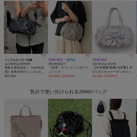



インフルエンサー企画
TIME SALE
一部予約
TIME SALE
ear PAPILLONNER
BEARDSLEY
OLIVE des OLIVE
再販＆新色追加！《uchida企
《本革》ラウンドミニボスト
【10色展開/軽量/大容量】BI
画》本革2WAYシンプルボス
ンバック
Gリボンキャリーオンボスト
トンバッグ
¥
25,300
¥
19,800
(
10%OFF
)
ンバッグ
¥
3,445
(
51%OFF
)
気分で使い分けられる2WAYバッグ