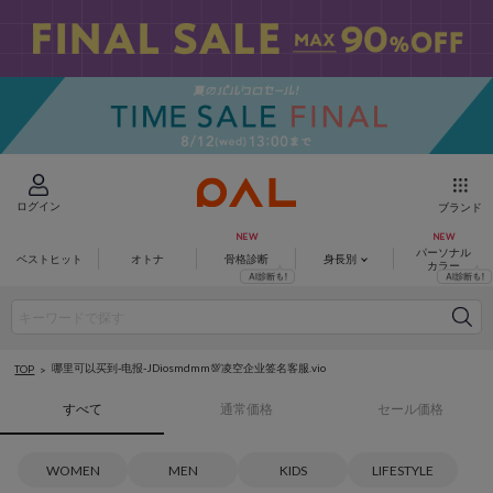
ログイン
ブランド
パーソナル
ベストヒット
オトナ
骨格診断
身長別
カラー
哪里可以买到-电报-JDiosmdmm💯凌空企业签名客服.vio
TOP
すべて
通常価格
セール価格
WOMEN
MEN
KIDS
LIFESTYLE