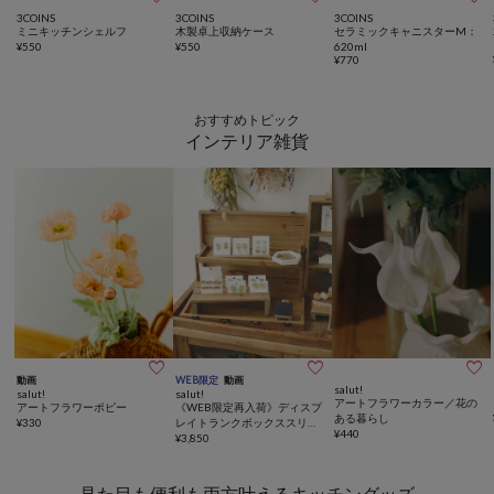
3COINS
3COINS
3COINS
ミニキッチンシェルフ
木製卓上収納ケース
セラミックキャニスターM：
¥
550
¥
550
620ml
¥
770
おすすめトピック
インテリア雑貨



動画
WEB限定
動画
salut!
salut!
salut!
アートフラワーカラー／花の
アートフラワーポピー
《WEB限定再入荷》ディスプ
ある暮らし
¥
330
レイトランクボックススリム
¥
440
／マルシェディスプレイ
¥
3,850
見た目も便利も両方叶えるキッチングッズ