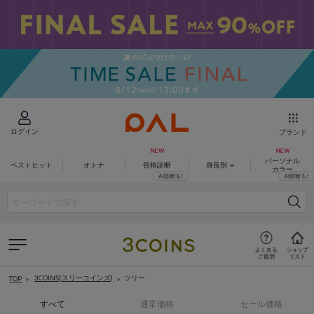
ログイン
ブランド
パーソナル
ベストヒット
オトナ
骨格診断
身長別
カラー
3COINS(スリーコインズ)
ツリー
TOP
すべて
通常価格
セール価格