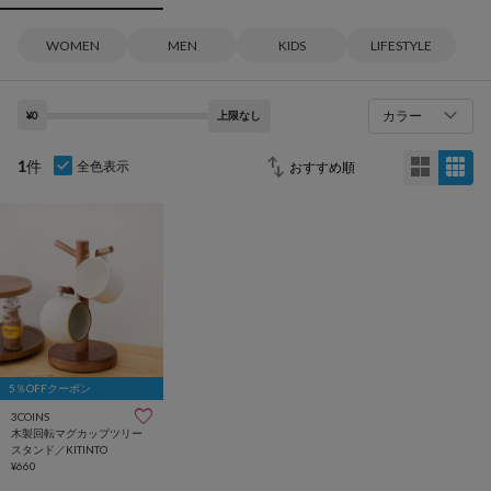
WOMEN
MEN
KIDS
LIFESTYLE
カラー
¥0
上限なし
1
件
全色表示
5％OFFクーポン
3COINS
木製回転マグカップツリー
スタンド／KITINTO
¥660