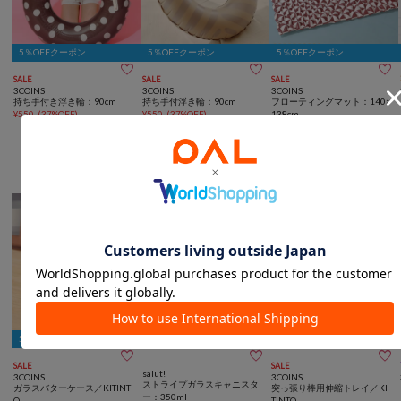
5％OFFクーポン
5％OFFクーポン
5％OFFクーポン



SALE
SALE
SALE
3COINS
3COINS
3COINS
持ち手付き浮き輪：90cm
持ち手付浮き輪：90cm
フローティングマット：140×
¥
550
(
37%OFF
)
¥
550
(
37%OFF
)
138cm
¥
1,100
(
50%OFF
)
お手入れ簡単キッチンアイテム
5％OFFクーポン
5％OFFクーポン



SALE
SALE
salut!
3COINS
3COINS
ストライプガラスキャニスタ
ガラスバターケース／KITINT
突っ張り棒用伸縮トレイ／KI
ー：350ml
O
TINTO