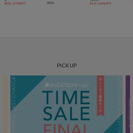
¥
550
¥
550
(
37%OFF
)
¥
110
(
66%OFF
)
PICK UP