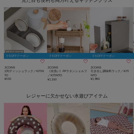
5％OFFクーポン
5％OFFクーポン
5％OFFクーポン



3COINS
3COINS
3COINS
2列ディッシュラック／KITIN
《水洗い》PPラタンシェルフ
引き出し調味料ラック／KITI
TO
／KITINTO
NTO
¥
550
¥
1,980
¥
1,100
レジャーに欠かせない水遊びアイテム