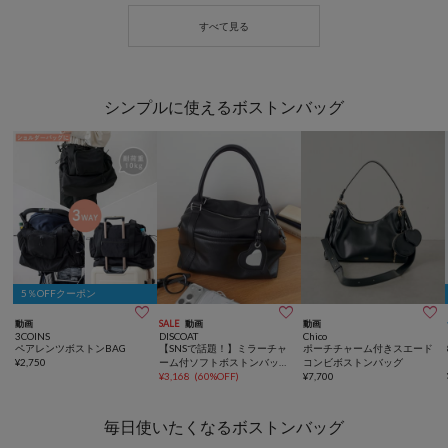
シンプルに使えるボストンバッグ
5％OFFクーポン



動画
SALE
動画
動画
3COINS
DISCOAT
Chico
ペアレンツボストンBAG
【SNSで話題！】ミラーチャ
ポーチチャーム付きスエード
¥
2,750
ーム付ソフトボストンバッグ
コンビボストンバッグ
《詳細動画あり》
¥
3,168
(
60%OFF
)
¥
7,700
毎日使いたくなるボストンバッグ