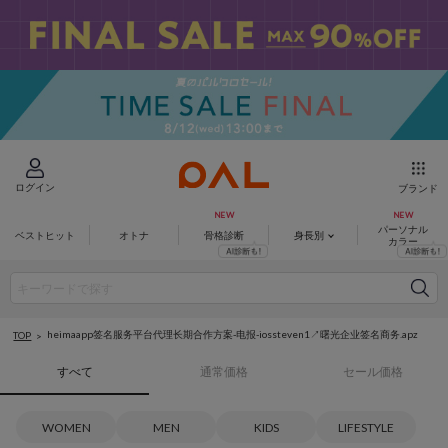
ログイン
ブランド
パーソナル
ベストヒット
オトナ
骨格診断
身長別
カラー
heimaapp签名服务平台代理长期合作方案-电报-iossteven1↗️曙光企业签名商务.apz
TOP
すべて
通常価格
セール価格
WOMEN
MEN
KIDS
LIFESTYLE