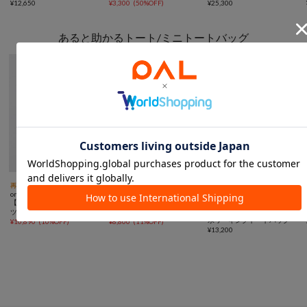
ートバッグ Sサイズ
¥
12,650
¥
3,300
(
50%OFF
)
¥
25,300
あると助かるトート/ミニトートバッグ



再入荷
TIME SALE
予約
TIME SALE
予約
NEW
予約
動画
one after another NICE CLAUP
one after another NICE CLAUP
COLLAGE
【LouLoumei】ビジューロゴ
【LouLoumei】ビジューロゴ
GALLARDAGALANTE
【強撥水/PC収納可◎】強撥
ツイードキャリーオントート/
ツイードミニトート/推し活
水ワーキングトートバッグ
推し活
¥
10,890
(
10%OFF
)
¥
8,800
(
11%OFF
)
¥
13,200