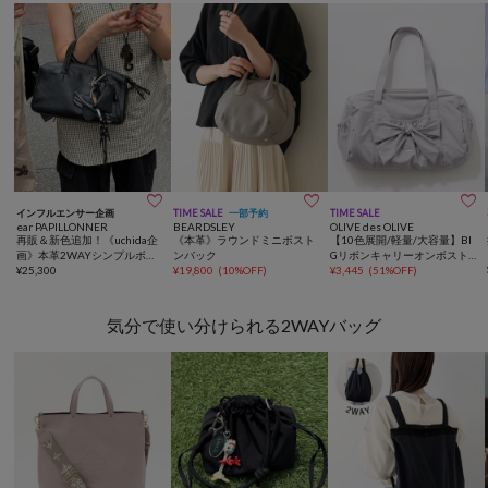



インフルエンサー企画
TIME SALE
一部予約
TIME SALE
ear PAPILLONNER
BEARDSLEY
OLIVE des OLIVE
再販＆新色追加！《uchida企
《本革》ラウンドミニボスト
【10色展開/軽量/大容量】BI
画》本革2WAYシンプルボス
ンバック
Gリボンキャリーオンボスト
トンバッグ
¥
25,300
¥
19,800
(
10%OFF
)
ンバッグ
¥
3,445
(
51%OFF
)
気分で使い分けられる2WAYバッグ