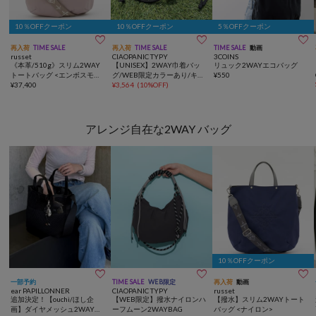
10％OFFクーポン
10％OFFクーポン
5％OFFクーポン



再入荷
TIME SALE
再入荷
TIME SALE
TIME SALE
動画
russet
CIAOPANIC TYPY
3COINS
《本革/510g》スリム2WAY
【UNISEX】2WAY巾着バッ
リュック2WAYエコバッグ
トートバッグ <エンボスモノ
グ/WEB限定カラーあり/キー
¥
550
グラム>
¥
37,400
ホルダー付き
¥
3,564
(
10%OFF
)
アレンジ自在な2WAY バッグ
10％OFFクーポン



一部予約
TIME SALE
WEB限定
再入荷
動画
ear PAPILLONNER
CIAOPANIC TYPY
russet
追加決定！【ouchi/ほし企
【WEB限定】撥水ナイロンハ
【撥水】スリム2WAYトート
画】ダイヤメッシュ2WAYト
ーフムーン2WAYBAG
バッグ <ナイロン>