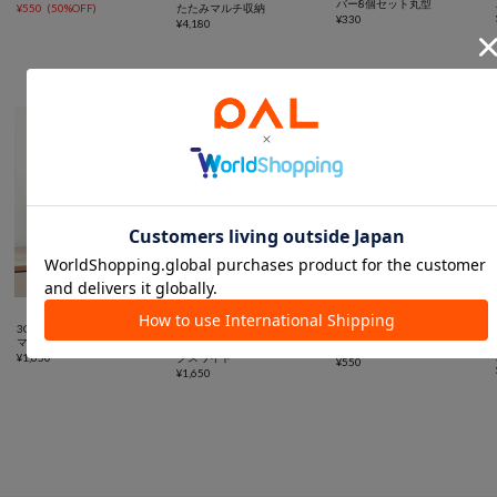
バー8個セット丸型
¥
550
(
50%OFF
)
たたみマルチ収納
¥
330
¥
4,180
スペース有効活用に便利なアイテム



SALE
3COINS
3COINS
3COINS
マルチクリアボックス棚付き
《2WAY》マルチクリアボッ
スタッキングシューズ収納
¥
1,650
クスワイド
¥
550
¥
1,650