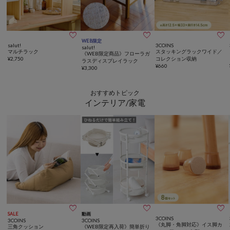



WEB限定
salut!
3COINS
salut!
マルチラック
スタッキングラックワイド／
《WEB限定商品》フローラガ
¥
2,750
コレクション収納
ラスディスプレイラック
¥
660
¥
3,300
おすすめトピック
インテリア/家電



SALE
動画
3COINS
3COINS
3COINS
《丸脚・角脚対応》イス脚カ
三角クッション
《WEB限定再入荷》簡単折り