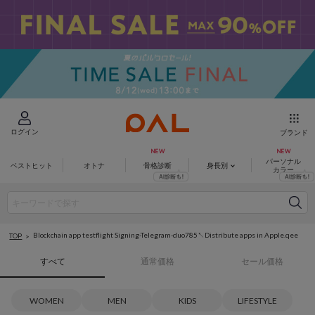
ログイン
ブランド
パーソナル
ベストヒット
オトナ
骨格診断
身長別
カラー
Blockchain app testflight Signing-Telegram-duo785↖️Distribute apps in Apple.qee
TOP
すべて
通常価格
セール価格
WOMEN
MEN
KIDS
LIFESTYLE