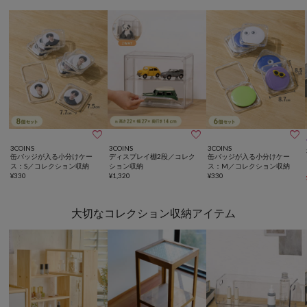



3COINS
3COINS
3COINS
缶バッジが入る小分けケー
ディスプレイ棚2段／コレク
缶バッジが入る小分けケー
ス：S／コレクション収納
ション収納
ス：M／コレクション収納
¥
330
¥
1,320
¥
330
大切なコレクション収納アイテム