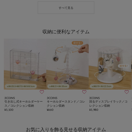
収納に便利なアイテム



3COINS
3COINS
3COINS
引き出し式キーホルダーケー
キーホルダースタンド／コレ
回るディスプレイラック／コ
ス／コレクション収納
クション収納
レクション収納
¥
1,100
¥
660
¥
1,980
お気に入りを飾る見せる収納アイテム