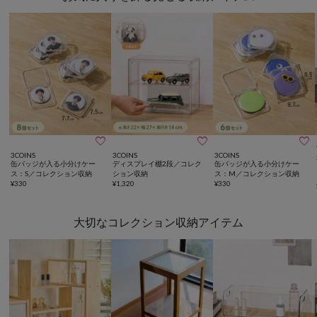



3COINS
3COINS
3COINS
缶バッジが入る小分けケー
ディスプレイ棚2段／コレク
缶バッジが入る小分けケー
ス：S／コレクション収納
ション収納
ス：M／コレクション収納
¥
330
¥
1,320
¥
330
大切なコレクション収納アイテム