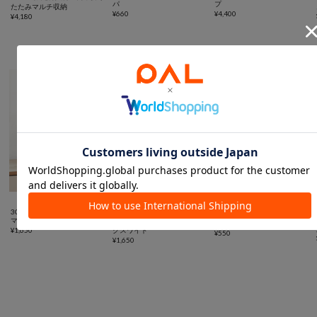
パ
プ
たたみマルチ収納
¥
660
¥
4,400
¥
4,180
スペース有効活用に便利なアイテム



SALE
3COINS
3COINS
3COINS
マルチクリアボックス棚付き
《2WAY》マルチクリアボッ
スタッキングシューズ収納
¥
1,650
クスワイド
¥
550
¥
1,650