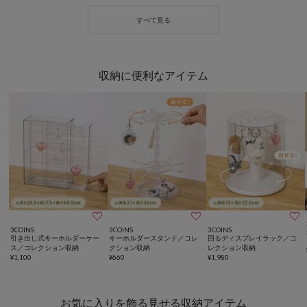
収納に便利なアイテム



3COINS
3COINS
3COINS
引き出し式キーホルダーケー
キーホルダースタンド／コレ
回るディスプレイラック／コ
ス／コレクション収納
クション収納
レクション収納
¥
1,100
¥
660
¥
1,980
お気に入りを飾る見せる収納アイテム