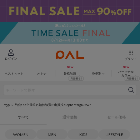
ログイン
ブランド
パーソナル
ベストヒット
オトナ
骨格診断
身長別
カラー
约会app企业签名如何续费⏩️电报找elephantsign0.zwr
TOP
すべて
通常価格
セール価格
WOMEN
MEN
KIDS
LIFESTYLE