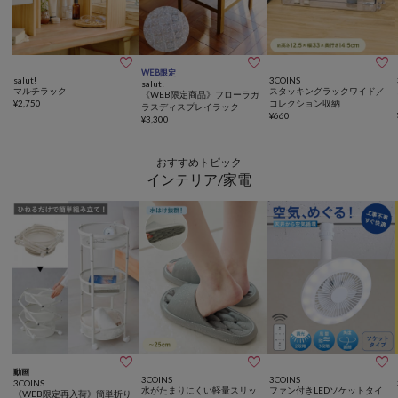



WEB限定
salut!
3COINS
salut!
マルチラック
スタッキングラックワイド／
《WEB限定商品》フローラガ
¥
2,750
コレクション収納
ラスディスプレイラック
¥
660
¥
3,300
おすすめトピック
インテリア/家電



動画
3COINS
3COINS
3COINS
水がたまりにくい軽量スリッ
ファン付きLEDソケットタイ
《WEB限定再入荷》簡単折り