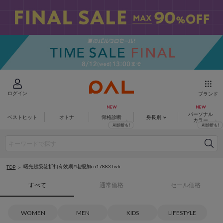
ログイン
ブランド
パーソナル
ベストヒット
オトナ
骨格診断
身長別
カラー
曙光超级签折扣有效期#电报加cn17883.hvh
TOP
すべて
通常価格
セール価格
WOMEN
MEN
KIDS
LIFESTYLE