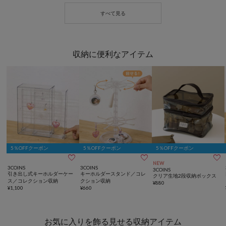
収納に便利なアイテム
5％OFFクーポン
5％OFFクーポン
5％OFFクーポン



NEW
3COINS
3COINS
3COINS
引き出し式キーホルダーケー
キーホルダースタンド／コレ
クリア生地2段収納ボックス
ス／コレクション収納
クション収納
¥
880
¥
1,100
¥
660
お気に入りを飾る見せる収納アイテム