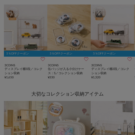
5％OFFクーポン
5％OFFクーポン
5％OFFクーポン



3COINS
3COINS
3COINS
ディスプレイ棚3段／コレク
缶バッジが入る小分けケー
ディスプレイ棚2段／コレク
ション収納
ス：S／コレクション収納
ション収納
¥
1,650
¥
330
¥
1,320
大切なコレクション収納アイテム