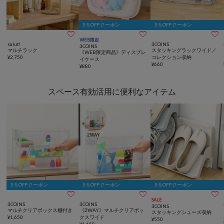
5％OFFクーポン
5％OFFクーポン



WEB限定
salut!
3COINS
3COINS
マルチラック
スタッキングラックワイド／
《WEB限定商品》ディスプレ
¥
2,750
コレクション収納
イケース
¥
660
¥
880
スペース有効活用に便利なアイテム
5％OFFクーポン
5％OFFクーポン
5％OFFクーポン



SALE
3COINS
3COINS
3COINS
マルチクリアボックス棚付き
《2WAY》マルチクリアボッ
スタッキングシューズ収納
¥
1,650
クスワイド
¥
550
¥
1,650