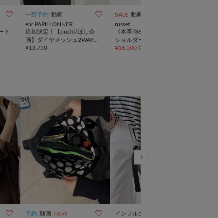



一部予約
動画
SALE
動画
予約
ear PAPILLONNER
russet
ear 
ート
追加決定！【ouchi/ほし企
《本革/360g》レザー2WAY
2W
画】ダイヤメッシュ2WAYト
ショルダーバッグ
バッ
¥
13,750
¥
16,500
(
50%OFF
)
¥
11,
ートバッグLサイズ
ボト
すす



予約
動画
NEW
インフルエンサー企画
一部