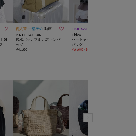
10



再入荷
一部予約
動画
TIME SALE
再入
BIRTHDAY BAR
Chico
russe
】BI
撥水パッカブル ボストンバ
ハートキーチャームボストン
《co
スト
ッグ
バッグ
ミニ
¥
4,180
¥
6,600
(
18%OFF
)
¥
44,