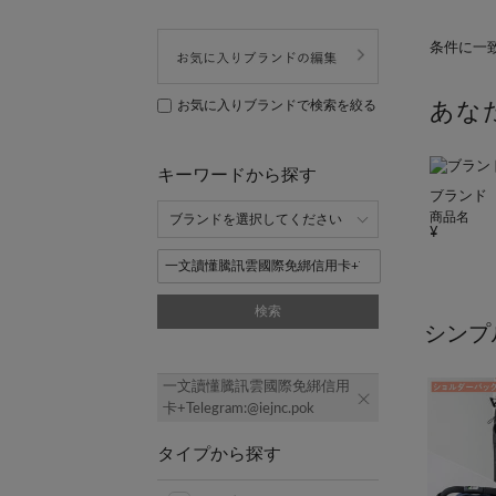
条件に一
お気に入りブランドで検索を絞る
あな
キーワードから探す
ブランド
商品名
検索
シンプ
一文讀懂騰訊雲國際免綁信用
卡+Telegram:@iejnc.pok
タイプから探す