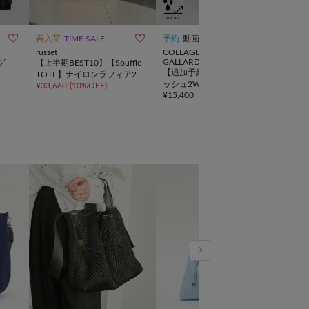
10



再入荷
TIME SALE
予約
動画
TIME
russet
COLLAGE
CIAO
GALLARDAGALANTE
グ
【上半期BEST10】【Souffle
【SO
【追加予約受付中】強撥水メ
TOTE】ナイロンラフィア2W
【新
ッシュ2WAYトートバッグ
¥
33,660
(
10%OFF
)
¥
10,
AYトートバッグ
タッ
¥
15,400
AG