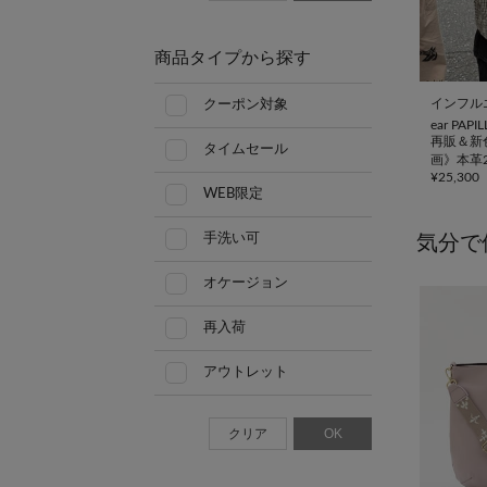
商品タイプから探す
インフル
クーポン対象
ear PAP
再販＆新色
タイムセール
画》本革
¥
25,300
トンバッ
WEB限定
手洗い可
気分で
オケージョン
再入荷
アウトレット
クリア
OK