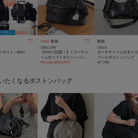
クーポン


SALE
動画
動画
DISCOAT
Chico
ツボストンBAG
【SNSで話題！】ミラーチャ
ポーチチャーム付きスエ
ーム付ソフトボストンバッグ
コンビボストンバッグ
¥
3,168
(
60%OFF
)
¥
7,700
《詳細動画あり》
いたくなるボストンバッグ