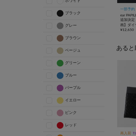
ホワイト
一部予約
ブラック
ear PAP
追加決定！
画】ダイ
グレー
¥
12,650
ートバッ
ブラウン
あると
ベージュ
グリーン
ブルー
パープル
イエロー
ピンク
レッド
再入荷
T