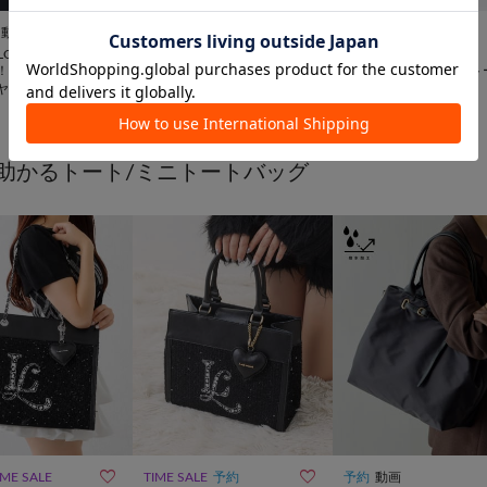
10％OFFクーポン


動画
UNISEX
TIME SALE
WEB限定
再入荷
動画
ILLONNER
CIAOPANIC TYPY
russet
【ouchi/ほし企
【WEB限定】撥水ナイロン
【撥水】スリム2WAYト
ヤメッシュ2WAYト
ハーフムーン2WAYBAG
バッグ <ナイロン>
¥
3,300
(
50%OFF
)
¥
25,300
グ Sサイズ
助かるトート/ミニトートバッグ


IME SALE
TIME SALE
予約
予約
動画