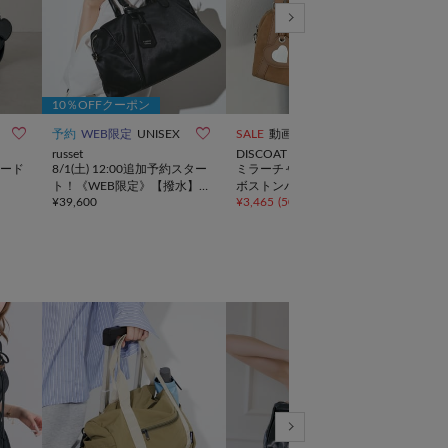
10％OFFクーポン



予約
WEB限定
UNISEX
SALE
動画
イン
russet
DISCOAT
ear 
ード
8/1(土) 12:00追加予約スター
ミラーチャーム付ソフトミニ
再販
ト！《WEB限定》【撥水】
ボストンバッグ《詳細動画あ
画》
¥
39,600
¥
3,465
(
50%OFF
)
¥
25,
クラウズナイロン2WAYボス
り》
トン
トンバッグ