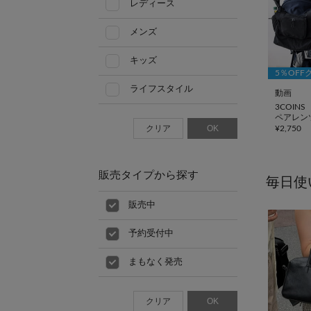
レディース
メンズ
キッズ
5％OFF
ライフスタイル
動画
3COINS
ペアレン
クリア
OK
¥
2,750
販売タイプから探す
毎日使
販売中
予約受付中
まもなく発売
クリア
OK