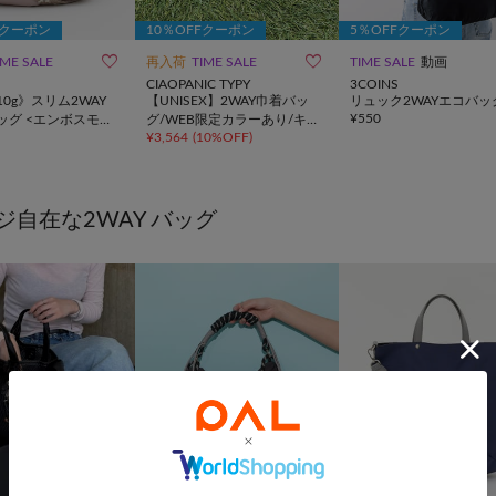
Fクーポン
10％OFFクーポン
5％OFFクーポン


IME SALE
再入荷
TIME SALE
TIME SALE
動画
CIAOPANIC TYPY
3COINS
10g》スリム2WAY
【UNISEX】2WAY巾着バッ
リュック2WAYエコバッ
¥
550
ッグ <エンボスモノ
グ/WEB限定カラーあり/キー
¥
3,564
(
10%OFF
)
ホルダー付き
ジ自在な2WAY バッグ