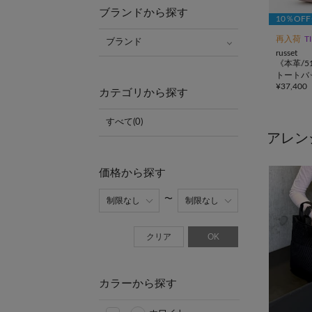
ブランドから探す
10％OF
再入荷
T
ブランド
russet
《本革/5
トートバ
¥
37,400
グラム>
カテゴリから探す
すべて(0)
アレン
価格から探す
クリア
OK
カラーから探す