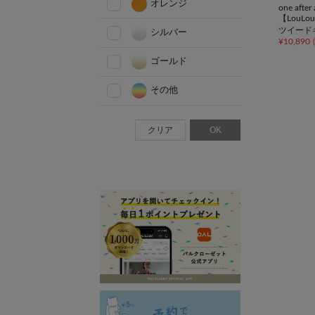
オレンジ
one afte
【LouL
ツイード
シルバー
¥
10,890
(
ト/推し
ゴールド
その他
クリア
OK