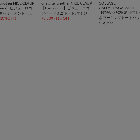
r another NICE CLAUP
one after another NICE CLAUP
COLLAGE
GALLARDAGALANTE
oumei】ビジューロゴ
【LouLoumei】ビジューロゴ
【強撥水/PC収納可◎】
キャリーオントー
ツイードミニトート/推し活
水ワーキングトートバッ
10%OFF
)
¥
8,800
(
11%OFF
)
活
¥
13,200