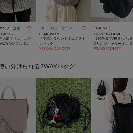


エンサー企画
TIME SALE
一部予約
TIME SALE
ILLONNER
BEARDSLEY
OLIVE des OLIVE
追加！《uchida企
《本革》ラウンドミニボスト
【10色展開/軽量/大容量
2WAYシンプルボス
ンバック
Gリボンキャリーオンボ
¥
19,800
(
10%OFF
)
¥
3,445
(
51%OFF
)
グ
ンバッグ
使い分けられる2WAYバッグ