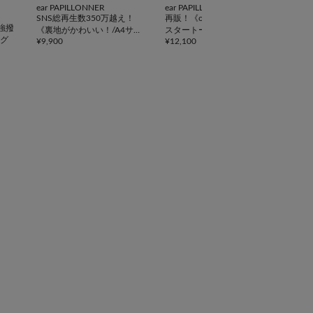
ear PAPILLONNER
ear PAPILLONNER
DIS
SNS総再生数350万越え！
再販！《ouchi企画》アジャ
【累
強撥
《裏地がかわいい！/A4サイ
スタートートバッグ横型
ポケ
グ
¥
9,900
¥
12,100
¥
5,5
ズ対応》アジャスタートート
ティ
バッグ
《詳