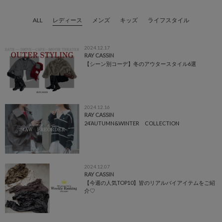
ALL
レディース
メンズ
キッズ
ライフスタイル
2024.12.17
RAY CASSIN
【シーン別コーデ】冬のアウタースタイル6選
2024.12.16
RAY CASSIN
24’AUTUMN&WINTER COLLECTION
2024.12.07
RAY CASSIN
【今週の人気TOP10】皆のリアルバイアイテムをご紹
介♡