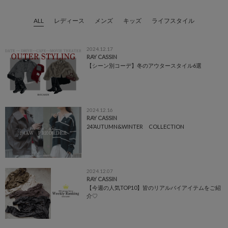
ALL
レディース
メンズ
キッズ
ライフスタイル
2024.12.17
RAY CASSIN
【シーン別コーデ】冬のアウタースタイル6選
2024.12.16
RAY CASSIN
24’AUTUMN&WINTER COLLECTION
2024.12.07
RAY CASSIN
【今週の人気TOP10】皆のリアルバイアイテムをご紹
介♡