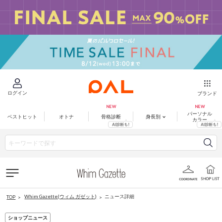
ログイン
ブランド
パーソナル
ベストヒット
オトナ
骨格診断
身長別
カラー
Whim Gazette(ウィム ガゼット)
ニュース詳細
TOP
ショップニュース