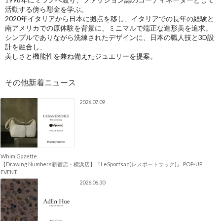
活動する傍ら彫金を学ぶ。
2020年イタリアから日本に拠点を移し、イタリアでの長年の経験と
南アメリカでの原体験を背景に、ミニマルで端正な造形美を追求。
シンプルでありながら洗練されたデザインに、日本の職人技と3D設
計を融合し、
美しさと機能性を兼ね備えたジュエリーを提案。
2026.07.09
Whim Gazette
【Drawing Numbers新宿店・横浜店】『LeSportsac(レスポートサック)』 POP-UP
EVENT
2026.06.30