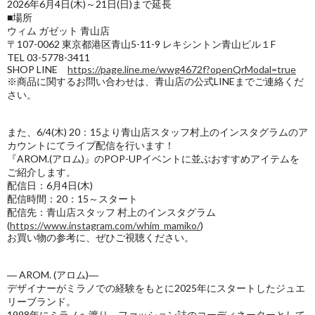
2026年6月4日(木)～21日(日)まで延長
■場所
ウィム ガゼット 青山店
〒107-0062 東京都港区青山5-11-9 レキシントン青山ビル１F
TEL 03-5778-3411
SHOP LINE
https://page.line.me/wwg4672f?openQrModal=true
※商品に関するお問い合わせは、青山店の公式LINEまでご連絡くだ
さい。
また、6/4(木) 20：15より青山店スタッフ村上のインスタグラムのア
カウントにてライブ配信を行います！
『AROM.(アロム)』のPOP-UPイベントに並ぶおすすめアイテムを
ご紹介します。
配信日：6月4日(木)
配信時間：20：15～スタート
配信先：青山店スタッフ 村上のインスタグラム
(
https://www.instagram.com/whim_mamiko/
)
お買い物の参考に、ぜひご視聴ください。
― AROM. (アロム)―
デザイナーがミラノでの経験をもとに2025年にスタートしたジュエ
リーブランド。
1998年にミラノへ渡り、ファッション誌のコーディネーターとして