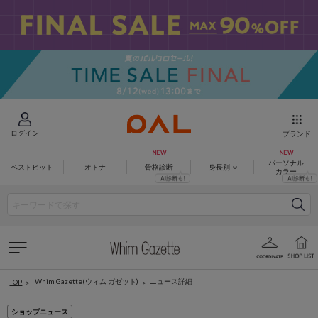
ログイン
ブランド
パーソナル
ベストヒット
オトナ
骨格診断
身長別
カラー
Whim Gazette(ウィム ガゼット)
ニュース詳細
TOP
ショップニュース