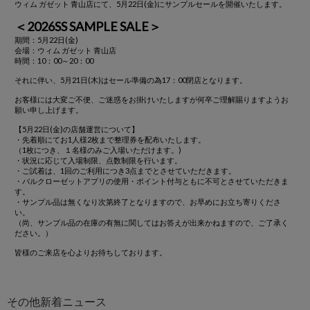
ウィム ガゼット 青山店にて、5月22日(金)にサンプルセールを開催いたします。
＜2026SS SAMPLE SALE＞
期間：5月22日(金)
会場：ウィム ガゼット 青山店
時間：10：00～20：00
それに伴い、5月21日(木)はセール準備の為17：00閉店となります。
お客様には大変ご不便、ご迷惑をお掛けいたしますが何卒ご理解賜りますようお
願い申し上げます。
【5月22日(金)の店舗運営について】
・先着順にてお1人様2枚まで整理券を配布いたします。
（1枚につき、１名様のみご入場いただけます。)
・状況に応じて入場制限、点数制限を行います。
・ご試着は、1回のご利用につき3点までとさせていただきます。
・パルクローゼットアプリの使用・ポイント付与ともに不可とさせていただきま
す。
・サンプル品は無くなり次第終了となりますので、お早めにお立ち寄りくださ
い。
（尚、サンプル品の在庫の有無に関してはお答えが出来かねますので、ご了承く
ださい。）
皆様のご来店を心よりお待ちしております。