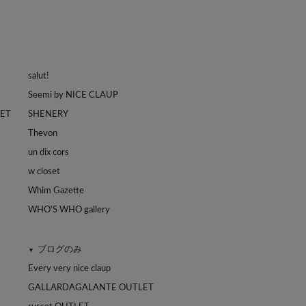
salut!
Seemi by NICE CLAUP
LET
SHENERY
Thevon
un dix cors
w closet
Whim Gazette
WHO'S WHO gallery
ブログのみ
▼
Every very nice claup
GALLARDAGALANTE OUTLET