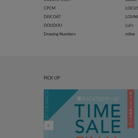
CPCM
LOCU
DISCOAT
LOUN
DOUDOU
Lui's
Drawing Numbers
mline
PICK UP