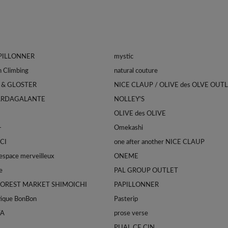
APILLONNER
mystic
Franklin Climbing
natural couture
 & GLOSTER
NICE CLAUP / OLIVE des OLVE OUT
ARDAGALANTE
NOLLEY'S
OLIVE des OLIVE
-
Omekashi
CI
one after another NICE CLAUP
space merveilleux
ONEME
e
PAL GROUP OUTLET
FOREST MARKET SHIMOICHI
PAPILLONNER
tique BonBon
Pasterip
TA
prose verse
PUAL CE CIN