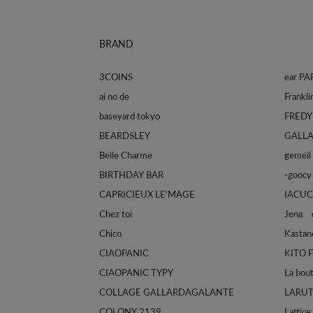
BRAND
3COINS
ear P
ai no de
baseyard tokyo
FREDY
BEARDSLEY
GALL
Belle Charme
gemeil
BIRTHDAY BAR
-goocy
CAPRICIEUX LE'MAGE
IACUC
Chez toi
Jena e
Chico
Kastan
CIAOPANIC
KITO 
CIAOPANIC TYPY
La bou
COLLAGE GALLARDAGALANTE
LARU
COLONY 2139
Lattice