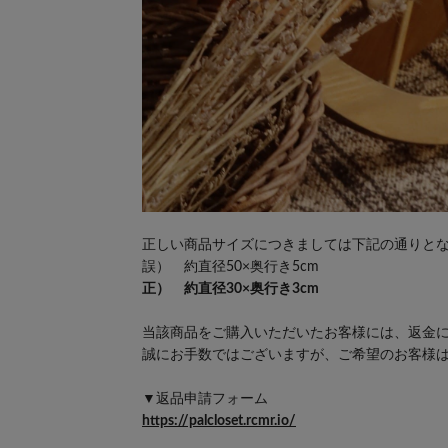
正しい商品サイズにつきましては下記の通りと
誤） 約直径50×奥行き5cm
正） 約直径30×奥行き3cm
当該商品をご購入いただいたお客様には、返金
誠にお手数ではございますが、ご希望のお客様は
▼返品申請フォーム
https://palcloset.rcmr.io/