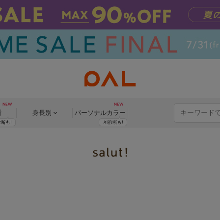
断
身長別
パーソナル
カラー