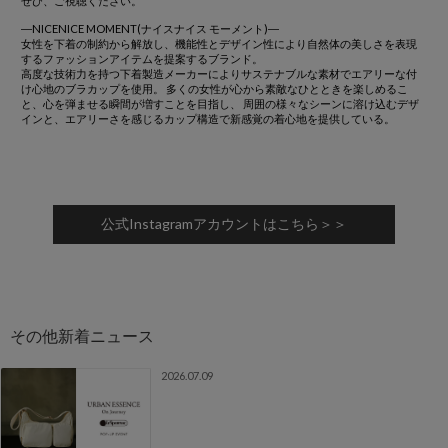
ぜひ、ご視聴ください。
―NICENICE MOMENT(ナイスナイス モーメント)―
女性を下着の制約から解放し、機能性とデザイン性により自然体の美しさを表現
するファッションアイテムを提案するブランド。
高度な技術力を持つ下着製造メーカーによりサステナブルな素材でエアリーな付
け心地のブラカップを使用。 多くの女性が心から素敵なひとときを楽しめるこ
と、心を弾ませる瞬間が増すことを目指し、 周囲の様々なシーンに溶け込むデザ
インと、エアリーさを感じるカップ構造で新感覚の着心地を提供している。
公式Instagramアカウントはこちら＞＞
2026.07.09