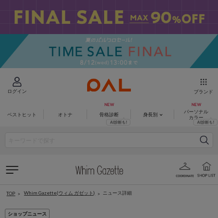
ログイン
ブランド
パーソナル
ベストヒット
オトナ
骨格診断
身長別
カラー
Whim Gazette(ウィム ガゼット)
ニュース詳細
TOP
ショップニュース