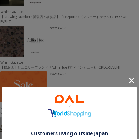
Whim Gazette
【Drawing Numbers新宿店・横浜店】『LeSportsac(レスポートサック)』 POP-UP
EVENT
2026.06.30
Whim Gazette
【横浜店】ジュエリーブランド『Adlin Hue (アドリン ヒュー)』ORDER EVENT
2026.06.22
Whim Gazette
Whim Gazette SUMMER SALE 各店舗のセール日程
2026.06.12