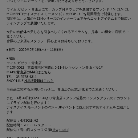
いつもウィム ガゼットをご愛顧いただきありがとうございます。
ウィム ガゼット 青山店にて、カップ付きウェアを展開するブランド『NICENICE
MOMENT(ナイスナイス モーメント)』のPOP－UPを期間限定で開催します。
期間中は、人気のMESHシリーズのインナーウェアからニットアイテムまで幅広い
ラインナップで展開いたします。
女性の自然体の美しさを引き出してくれるアイテムを、是非この機会に店頭でご
覧ください。
皆様のご来店をスタッフ一同心よりお待ちしております。
■日程：2025年5月1日(木) ～11日(日)
■場所：
ウィム ガゼット 青山店
〒107-0062 東京都港区南青山5-11-9 レキシントン青山ビル1F
MAP
> 青山店のMAPはこちら
TEL 03-5778-4311
SHOP LINE
>LINE登録はこちら
※商品に関するお問い合わせは、青山店の公式LINEまでご連絡ください。
また、4月30日(水)20：30より青山店スタッフ佐藤のインスタグラムのアカウント
にてライブ配信を行います！
ナイスナイス モーメントのPOP－UPイベントに並ぶおすすめアイテムをご紹介し
ます。
配信日：4月30日(水)
配信時間：20：30～スタート
配信先：青山店スタッフ 佐藤(
＠wg_sato
)