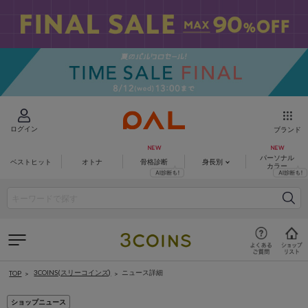
ログイン
ブランド
パーソナル
ベストヒット
オトナ
骨格診断
身長別
カラー
3COINS(スリーコインズ)
ニュース詳細
TOP
ショップニュース