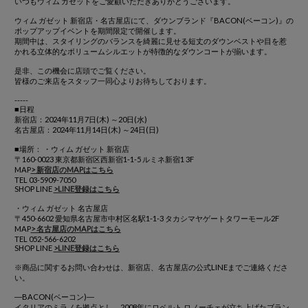
いつもウィム ガゼットをご愛顧いただきありがとうございます。
ウィム ガゼット 新宿店・名古屋店にて、ダウンブランド『BACON(ベーコン)』の
ポップアップイベントを期間限定で開催します。
期間中は、スタイリングのバランスを綺麗に見せる短丈のダウンベストや目を惹
かれる立体的なボリュームシルエットが特徴的なダウンコートが揃います。
是非、この機会に店頭でご覧ください。
皆様のご来店をスタッフ一同心よりお待ちしております。
-----
■日程
新宿店：2024年11月7日(木) ～20日(水)
名古屋店：2024年11月14日(木) ～24日(日)
■場所： ・ウィム ガゼット 新宿店
〒160-0023 東京都新宿区西新宿1-1-5 ルミネ新宿1 3F
MAP
> 新宿店のMAPはこちら
TEL 03-5909-7050
SHOP LINE
>LINE登録はこちら
・ウィム ガゼット 名古屋店
〒450-6602 愛知県名古屋市中村区名駅1-1-3 タカシマヤゲートタワーモール2F
MAP
> 名古屋店のMAPはこちら
TEL 052-566-6202
SHOP LINE
>LINE登録はこちら
※商品に関するお問い合わせは、新宿店、名古屋店の公式LINEまでご連絡くださ
い。
―BACON(ベーコン)―
イタリアのミラノを拠点とし、2008年にロベルト ロノーチェが立ち上げたブラン