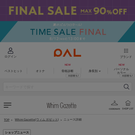
ログイン
ブランド
パーソナル
ベストヒット
オトナ
骨格診断
身長別
カラー
Whim Gazette(ウィム ガゼット)
ニュース詳細
TOP
ショップニュース