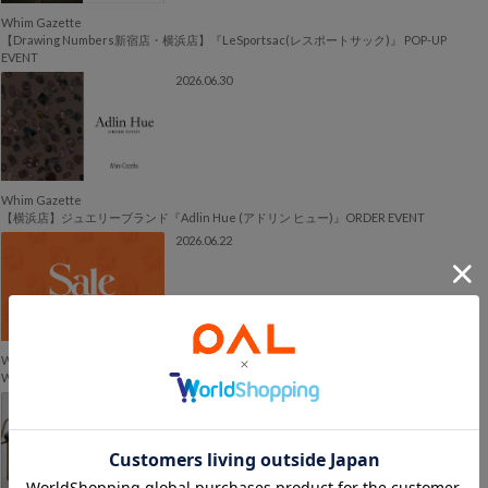
Whim Gazette
【Drawing Numbers新宿店・横浜店】『LeSportsac(レスポートサック)』 POP-UP
EVENT
2026.06.30
Whim Gazette
【横浜店】ジュエリーブランド『Adlin Hue (アドリン ヒュー)』ORDER EVENT
2026.06.22
Whim Gazette
Whim Gazette SUMMER SALE 各店舗のセール日程
2026.06.12