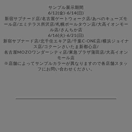
サンプル展示期間
6/12(金)-6/14(日)
新宿サブナード店/名古屋ゲートウォーク店/あべのキューズモ
ール店/エミテラス所沢店/札幌ポールタウン店/大高イオンモー
ル店/さんちか店
6/16(火)-6/21(日)
新宿サブナード店/北千住エキア店/千葉C-ONE店/横浜ジョイナ
ス店/コクーンさいたま新都心店/
名古屋MOZOワンダーシティ店/東急プラザ蒲田店/大高イオン
モール店
※店舗によってサンプルカラーが異なりますので各店舗スタッ
フにお問い合わせください。