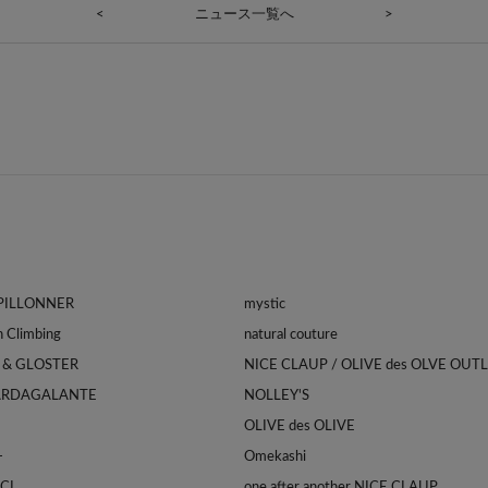
<
ニュース一覧へ
>
APILLONNER
mystic
Franklin Climbing
natural couture
 & GLOSTER
NICE CLAUP / OLIVE des OLVE OUT
ARDAGALANTE
NOLLEY'S
OLIVE des OLIVE
-
Omekashi
CI
one after another NICE CLAUP