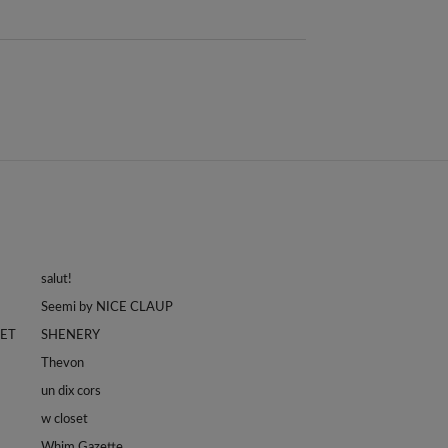
salut!
Seemi by NICE CLAUP
LET
SHENERY
Thevon
un dix cors
w closet
Whim Gazette