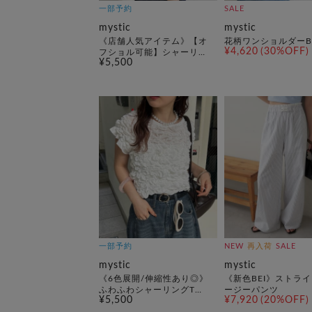
一部予約
SALE
mystic
mystic
《店舗人気アイテム》【オ
花柄ワンショルダーB
¥4,620
(30%OFF)
フショル可能】シャーリン
¥5,500
グフレンチブラウス
一部予約
NEW
再入荷
SALE
mystic
mystic
《6色展開/伸縮性あり◎》
《新色BEI》ストラ
ふわふわシャーリングTシ
ージーパンツ
¥5,500
¥7,920
(20%OFF)
ャツ