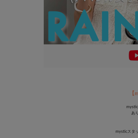
【m
myst
あ
mystic