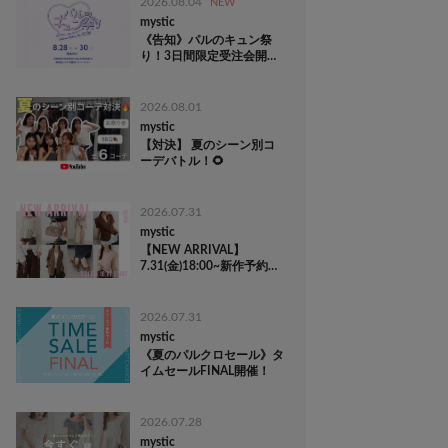
2026.08.04
NEW
mystic
《告知》パルのキュン祭
り！3日間限定受注会開
催！
2026.08.01
mystic
【対決】 夏のシーン別コ
ーデバトル！🌻
2026.07.31
mystic
【NEW ARRIVAL】
7.31(金)18:00~新作予約ス
タート！
2026.07.31
mystic
《夏のパルクロセール》タ
イムセールFINAL開催！
2026.07.28
mystic