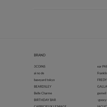
BRAND
3COINS
ear P
ai no de
baseyard tokyo
FREDY
BEARDSLEY
GALL
Belle Charme
gemeil
BIRTHDAY BAR
-goocy
CAPRICIEUX LE'MAGE
IACUC