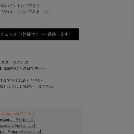
デのポイントだけでなく
こだわり』も聞いてみました！
からチェック！(外部サイトへ遷移します)
スタッフごとの
れる回答にも注目です👀✨
後までお楽しみください♩
録もよろしくお願いします🫶🏻
nstagramはこちら／
nstagram @sktnnm】
stagram @miha__chi】
gram @momokagoshima】