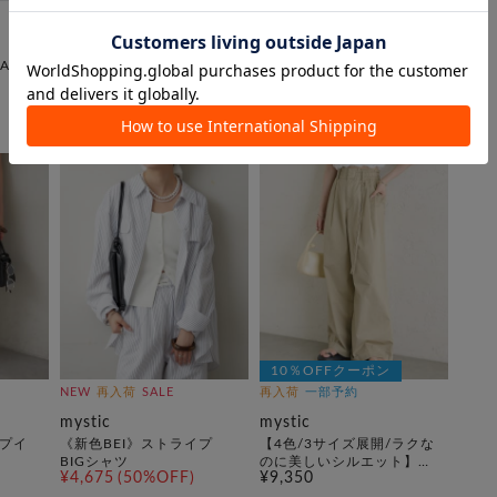
NEW
手洗い可
NEW
再入荷
一部予約
mystic
mystic
AG
《新色BRD》衿付きチェッ
《お気に入り登録累計3万
クフレンチブラウス
越え》【7色展開/新色追
¥7,920
¥7,920
加】ふわふわシャーリング
チュニック
10％OFFクーポン
NEW
再入荷
SALE
再入荷
一部予約
mystic
mystic
イプイ
《新色BEI》ストライプ
【4色/3サイズ展開/ラクな
BIGシャツ
のに美しいシルエット】ワ
¥4,675
(50%OFF)
¥9,350
イドベルトタックパンツ