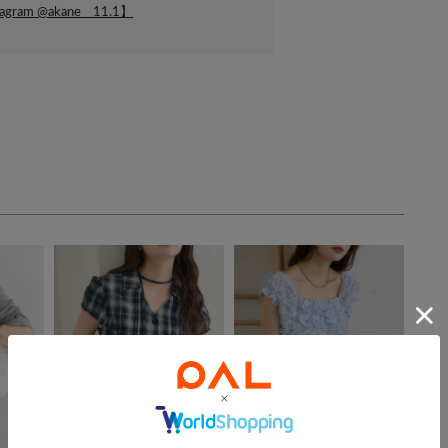
agram @akane__11.1】