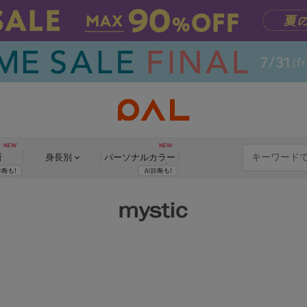
断
身長別
パーソナル
カラー