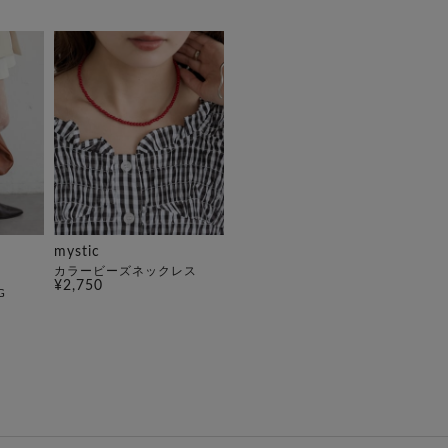
mystic
カラービーズネックレス
¥2,750
G