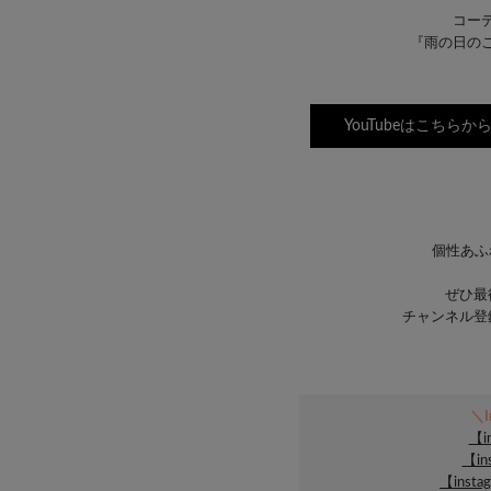
コー
『雨の日の
YouTubeはこちら
個性あふ
ぜひ最
チャンネル登
＼I
【i
【in
【insta