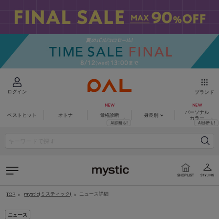
ログイン
ブランド
パーソナル
ベストヒット
オトナ
骨格診断
身長別
カラー
mystic(ミスティック)
ニュース詳細
TOP
ニュース