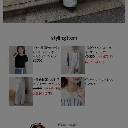
styling item
《6色展開/伸縮性あ
《新色BEI》ストラ
り◎》ふわふわシャ
イプBIGシャツ
ーリングTシャツ
9,350
4,675
5,500
50％OFF
《新色BEI》ストラ
Ｗパールネックレス
イプイージーパンツ
3,960
9,900
7,920
20％OFF