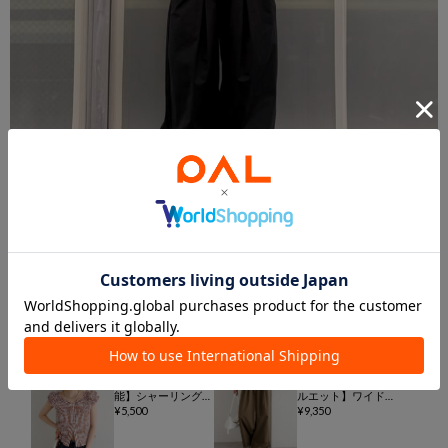
styling item
《店舗人気アイテ
【4色/3サイズ展開/
ム》【オフショル可
ラクなのに美しいシ
能】シャーリングフ
ルエット】ワイドベ
レンチブラウス
5,500
ルトタックパンツ
9,350