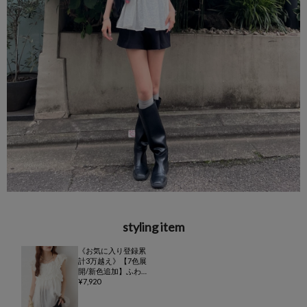
styling item
《お気に入り登録累
計3万越え》【7色展
開/新色追加】ふわ
ふわシャーリングチ
7,920
ュニック