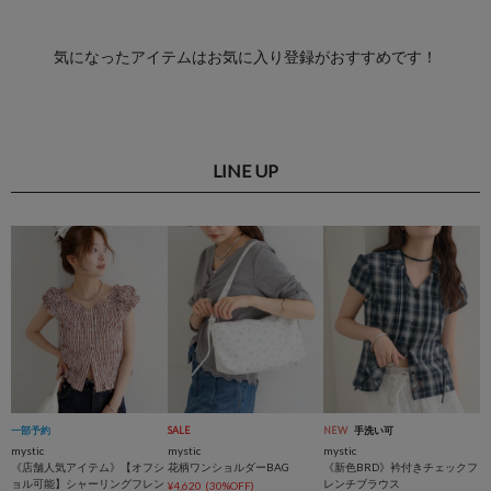
気になったアイテムはお気に入り登録がおすすめです！
LINE UP
一部予約
SALE
NEW
手洗い可
mystic
mystic
mystic
《店舗人気アイテム》【オフシ
花柄ワンショルダーBAG
《新色BRD》衿付きチェックフ
ョル可能】シャーリングフレン
レンチブラウス
¥4,620
(30%OFF)