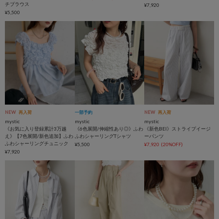
チブラウス
¥7,920
¥5,500
NEW
再入荷
一部予約
NEW
再入荷
mystic
mystic
mystic
《お気に入り登録累計3万越
《6色展開/伸縮性あり◎》ふわ
《新色BEI》ストライプイージ
え》【7色展開/新色追加】ふわ
ふわシャーリングTシャツ
ーパンツ
ふわシャーリングチュニック
¥5,500
¥7,920
(20%OFF)
¥7,920