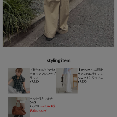
styling item
《新色BRD》衿付き
【4色/3サイズ展開/
チェックフレンチブ
ラクなのに美しいシ
ラウス
ルエット】ワイドベ
7,920
ルトタックパンツ
9,350
ベルト付きマルチ
BAG
7,920
3,960
50％OFF