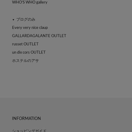
WHO'S WHO gallery
ブログのみ
▼
Every very nice claup
GALLARDAGALANTE OUTLET
russet OUTLET
un dix cors OUTLET
ホステルのアサ
INFORMATION
ショッピングガイド