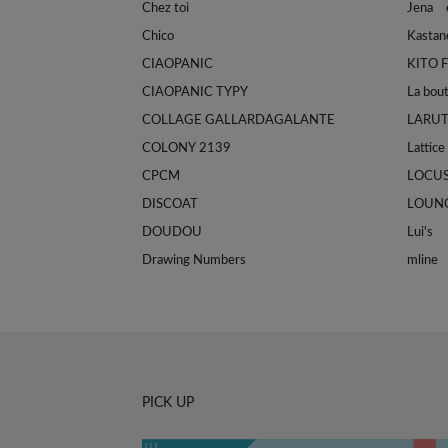
Chez toi
Jena e
Chico
Kastan
CIAOPANIC
KITO 
CIAOPANIC TYPY
La bou
COLLAGE GALLARDAGALANTE
LARU
COLONY 2139
Lattice
CPCM
LOCU
DISCOAT
LOUN
DOUDOU
Lui's
Drawing Numbers
mline
PICK UP