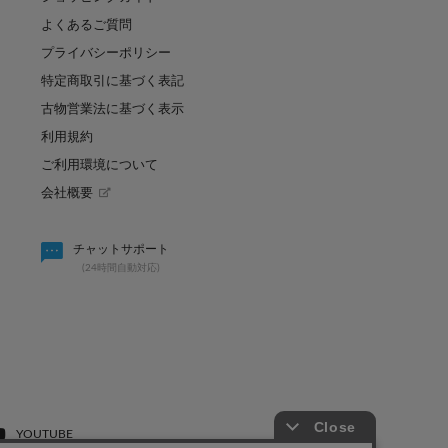
よくあるご質問
プライバシーポリシー
特定商取引に基づく表記
古物営業法に基づく表示
利用規約
ご利用環境について
会社概要
賢く買い足し！秋まで使
パルのキュン祭り開催決定！！
チャットサポート
(24時間自動対応)
2026.08.07
YOUTUBE