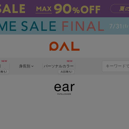
断
身長別
パーソナル
カラー