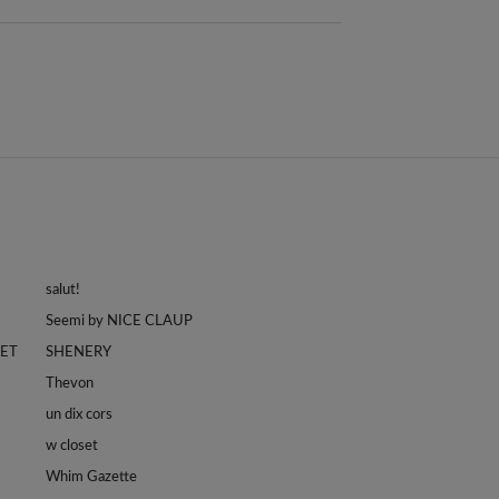
salut!
Seemi by NICE CLAUP
LET
SHENERY
Thevon
un dix cors
w closet
Whim Gazette