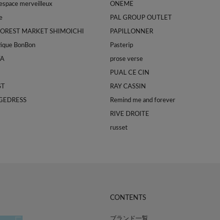
space merveilleux
ONEME
e
PAL GROUP OUTLET
FOREST MARKET SHIMOICHI
PAPILLONNER
tique BonBon
Pasterip
TA
prose verse
PUAL CE CIN
ST
RAY CASSIN
GEDRESS
Remind me and forever
RIVE DROITE
russet
CONTENTS
ブランド一覧