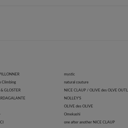
APILLONNER
mystic
Franklin Climbing
natural couture
 & GLOSTER
NICE CLAUP / OLIVE des OLVE OUT
ARDAGALANTE
NOLLEY'S
OLIVE des OLIVE
-
Omekashi
CI
one after another NICE CLAUP