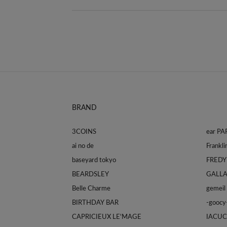
BRAND
3COINS
ear P
ai no de
baseyard tokyo
FREDY
BEARDSLEY
GALL
Belle Charme
gemeil
BIRTHDAY BAR
-goocy
CAPRICIEUX LE'MAGE
IACUC