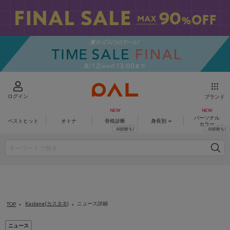
ログイン
ブランド
パーソナル
ベストヒット
オトナ
骨格診断
身長別
カラー
WEB SITE
SHOP LIST
Kastane(カスタネ)
ニュース詳細
TOP
ニュース