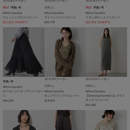
10％OFFクーポン
10％OFFクーポン
10％OFFクーポン
SALE
手洗い可
在庫なし
SALE
手洗い可
Whim Gazette
Whim Gazette
Whim Gazette
ウォッシャブルジャケット
ラミーシャツジャケット
リネンポケットジャケット
¥22,000
(50%OFF)
¥20,790
¥20,900
(50%OFF)
10％OFFクーポン
10％OFFクーポン
手洗い可
在庫なし
在庫なし
Whim Gazette
オーガンジーティアードスカー
Whim Gazette
Whim Gazette
ト
キュプラフィブリルシャツ
【Drawing Numbers】カラミ
タンクワンピース
¥46,200
¥19,360
¥31,680