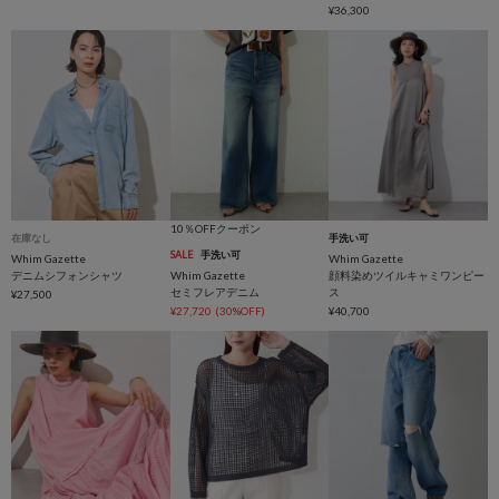
¥36,300
10％OFFクーポン
在庫なし
手洗い可
SALE
手洗い可
Whim Gazette
Whim Gazette
デニムシフォンシャツ
Whim Gazette
顔料染めツイルキャミワンピー
セミフレアデニム
ス
¥27,500
¥27,720
(30%OFF)
¥40,700