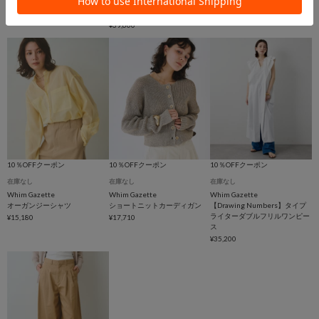
シアーノーカラージャケット
ツイルダブルブレストジャケッ
ツイルイージーパンツ
ト
¥27,060
¥22,000
¥39,600
10％OFFクーポン
10％OFFクーポン
10％OFFクーポン
在庫なし
在庫なし
在庫なし
Whim Gazette
Whim Gazette
Whim Gazette
オーガンジーシャツ
ショートニットカーディガン
【Drawing Numbers】タイプ
ライターダブルフリルワンピー
¥15,180
¥17,710
ス
¥35,200