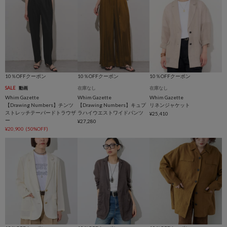
10％OFFクーポン
10％OFFクーポン
10％OFFクーポン
SALE
動画
在庫なし
在庫なし
Whim Gazette
Whim Gazette
Whim Gazette
【Drawing Numbers】チンツ
【Drawing Numbers】キュプ
リネンジャケット
ストレッチテーパードトラウザ
ラハイウエストワイドパンツ
¥25,410
ー
¥27,280
¥20,900
(50%OFF)