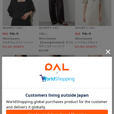
10％OFFクーポン
10％OFFクーポン
10％OFFクーポン
SALE
手洗い可
在庫なし
SALE
手洗い可
Whim Gazette
Whim Gazette
Whim Gazette
マルチウェイラミーシャツ
【Drawing Numbers】ダブル
レースロングキャミ
サテンコクーンパンツ
¥15,180
(40%OFF)
¥15,400
(50%OFF)
¥33,440
10％OFFクーポン
10％OFFクーポン
10％OFFクーポン
在庫なし
在庫なし
在庫なし
Whim Gazette
Whim Gazette
Whim Gazette