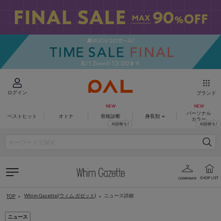
ログイン
ブランド
パーソナル
ベストヒット
オトナ
骨格診断
身長別
カラー
Whim Gazette(ウィム ガゼット)
ニュース詳細
TOP
ニュース