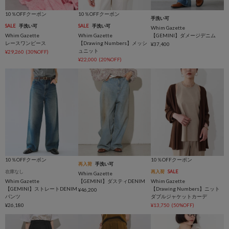
10％OFFクーポン
10％OFFクーポン
手洗い可
SALE
手洗い可
SALE
手洗い可
Whim Gazette
Whim Gazette
Whim Gazette
【GEMINI】ダメージデニム
レースワンピース
【Drawing Numbers】メッシ
¥37,400
ュニット
¥29,260
(30%OFF)
¥22,000
(20%OFF)
10％OFFクーポン
10％OFFクーポン
再入荷
手洗い可
在庫なし
再入荷
SALE
Whim Gazette
Whim Gazette
【GEMINI】ダスティDENIM
Whim Gazette
【GEMINI】ストレートDENIM
【Drawing Numbers】ニット
¥46,200
パンツ
ダブルジャケットカーデ
¥26,180
¥13,750
(50%OFF)