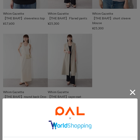
Whim Gazette
Whim Gazette
Whim Gazette
【THE BAAT】sleeveless top
【THE BAAT】 Flared pants
【THE BAAT】short sleeve
blouse
¥17,600
¥25,300
¥25,300
Whim Gazette
Whim Gazette
【THE BAAT】round back One-
【THE BAAT】cape coat
piece
¥57,200
¥39,600