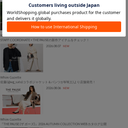
2026.08.07
NEW
Whim Gazette
STAFF COORDINATE × THE PAUSEの新作アイテムをチェック！
2026.08.07
NEW
Whim Gazette
佐藤(@wg_sato)コラボジャケット＆パンツが8/8(土)より店舗発売！
2026.08.06
NEW
Whim Gazette
『THE PAUSE (ザ ポーズ)』2026 AUTUMN COLLECTION WEBカタログ公開