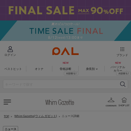
ログイン
ブランド
パーソナル
ベストヒット
オトナ
骨格診断
身長別
カラー
Whim Gazette(ウィム ガゼット)
ニュース詳細
TOP
ニュース