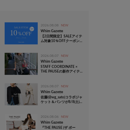
2026.08.08
NEW
Whim Gazette
【2日間限定】SALEアイテ
ム対象10％OFFクーポン配
信！
2026.08.07
NEW
Whim Gazette
STAFF COORDINATE ×
THE PAUSEの新作アイテ
ムをチェック！
2026.08.07
NEW
Whim Gazette
佐藤(@wg_sato)コラボジャ
ケット＆パンツが8/8(土)よ
り店舗発売！
2026.08.06
NEW
Whim Gazette
『THE PAUSE (ザ ポー