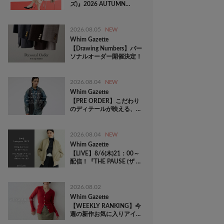
ズ)』2026 AUTUMN
COLLECTION WEBカタロ
グ公開
2026.08.05
NEW
Whim Gazette
【Drawing Numbers】パー
ソナルオーダー開催決定！
2026.08.04
NEW
Whim Gazette
【PRE ORDER】こだわり
のディテールが映える、秋
の装い
2026.08.04
NEW
Whim Gazette
【LIVE】8/6(木)21：00～
配信！『THE PAUSE (ザ ポ
ーズ)』WEBカタログ公
開！掲載アイテムをご紹介
2026.08.02
Whim Gazette
【WEEKLY RANKING】今
週の新作お気に入りアイテ
ムTOP10！