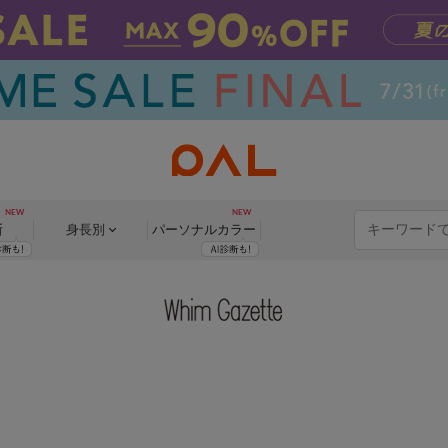
断
身長別
パーソナル
カラー