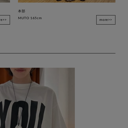
本部
MUTO 165cm
re>>
more>>