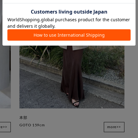
本部
GOTO 159cm
re>>
more>>