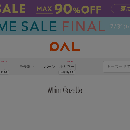
断
身長別
パーソナル
カラー