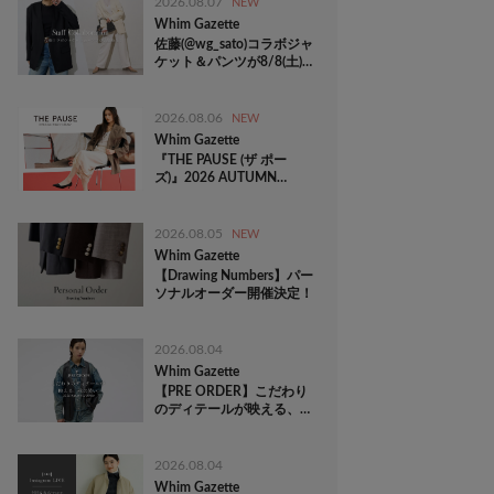
2026.08.07
NEW
Whim Gazette
佐藤(@wg_sato)コラボジャ
ケット＆パンツが8/8(土)よ
り店舗発売！
2026.08.06
NEW
Whim Gazette
『THE PAUSE (ザ ポー
ズ)』2026 AUTUMN
COLLECTION WEBカタロ
グ公開
2026.08.05
NEW
Whim Gazette
【Drawing Numbers】パー
ソナルオーダー開催決定！
2026.08.04
Whim Gazette
【PRE ORDER】こだわり
のディテールが映える、秋
の装い
2026.08.04
Whim Gazette