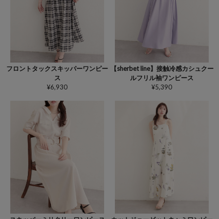
フロントタックスキッパーワンピー
【sherbet line】接触冷感カシュクー
ス
ルフリル袖ワンピース
¥6,930
¥5,390