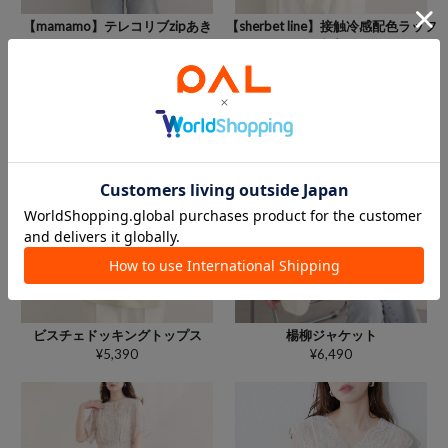
【mamamo】テレコリブzipあき
【sherbet line】接触冷感配色ラッフ
TOPS
ルスリーブプルオーバー
¥5,390
¥4,290
楊柳ジャケット
ビスチェドッキングトップス
¥6,490
¥5,390