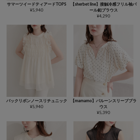
サマーツイードティアードTOPS
【sherbet line】接触冷感フリル袖パ
¥5,940
ール釦ブラウス
¥4,290
バックリボンノースリチュニック
【mamamo】バルーンスリーブブラ
¥5,940
ウス
¥5,390