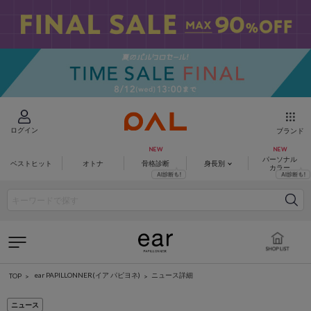
ログイン
ブランド
パーソナル
ベストヒット
オトナ
骨格診断
身長別
カラー
ear PAPILLONNER(イア パピヨネ)
ニュース詳細
TOP
ニュース