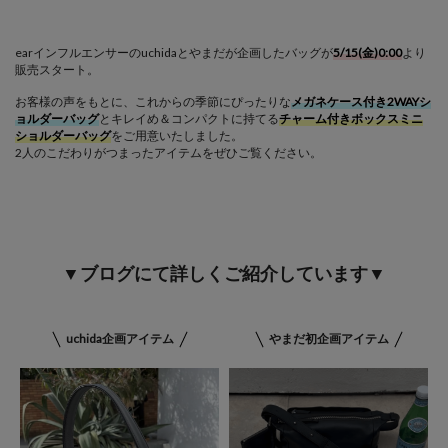
earインフルエンサーのuchidaとやまだが企画したバッグが
5/15(金)0:00
より
販売スタート。
お客様の声をもとに、これからの季節にぴったりな
メガネケース付き2WAYシ
ョルダーバッグ
とキレイめ＆コンパクトに持てる
チャーム付きボックスミニ
ショルダーバッグ
をご用意いたしました。
2人のこだわりがつまったアイテムをぜひご覧ください。
▼ブログにて詳しくご紹介しています▼
uchida企画アイテム
やまだ初企画アイテム