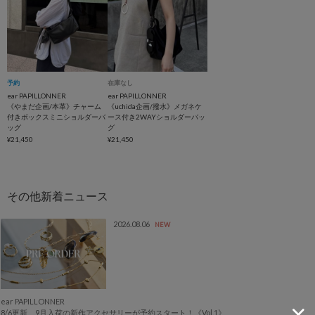
予約
インフルエンサー企画
在庫なし
ear PAPILLONNER
ear PAPILLONNER
《やまだ企画/本革》チャーム
《uchida企画/撥水》メガネケ
付きボックスミニショルダーバ
ース付き2WAYショルダーバッ
ッグ
グ
¥21,450
¥21,450
2026.08.06
NEW
ear PAPILLONNER
8/6更新 9月入荷の新作アクセサリーが予約スタート！《Vol.1》