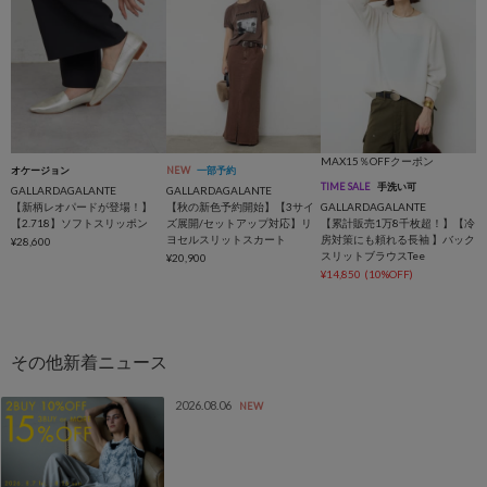
MAX15％OFFクーポン
オケージョン
NEW
一部予約
TIME SALE
手洗い可
GALLARDAGALANTE
GALLARDAGALANTE
【新柄レオパードが登場！】
【秋の新色予約開始】【3サイ
GALLARDAGALANTE
【2.718】ソフトスリッポン
ズ展開/セットアップ対応】リ
【累計販売1万8千枚超！】【冷
ヨセルスリットスカート
房対策にも頼れる長袖 】バック
¥28,600
スリットブラウスTee
¥20,900
¥14,850
(10%OFF)
2026.08.06
NEW