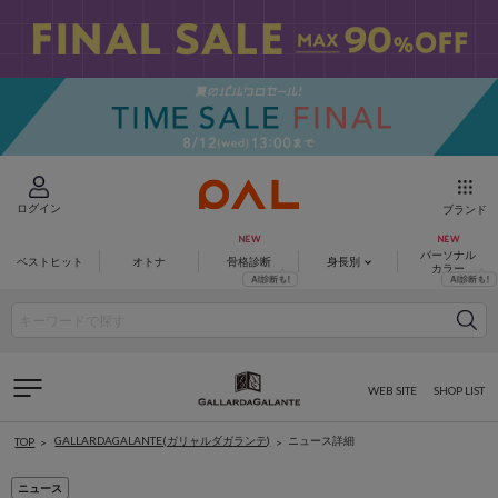
ログイン
ブランド
パーソナル
ベストヒット
オトナ
骨格診断
身長別
カラー
WEB SITE
SHOP LIST
GALLARDAGALANTE(ガリャルダガランテ)
ニュース詳細
TOP
ニュース