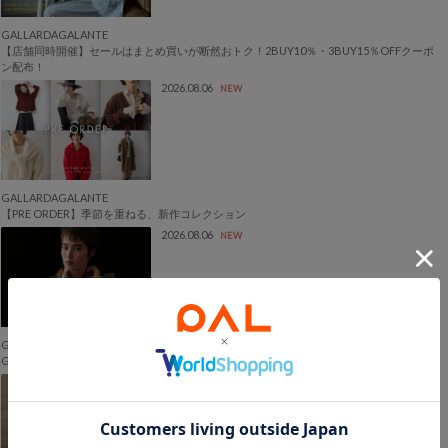
GALLARDAGALANTE
【店舗同時開催】セールはまとめ買いが断然おトク！2BUY10％・3BUY15％OFFクーポ
ン配布！
2026.08.06
NEW
GALLARDAGALANTE
【PRE ORDER】季節を重ねる、新作コレクション
2026.08.06
NEW
GALLARDAGALANTE
GALLARDAGALANTE 2026秋冬カタログ公開
2026.08.06
NEW