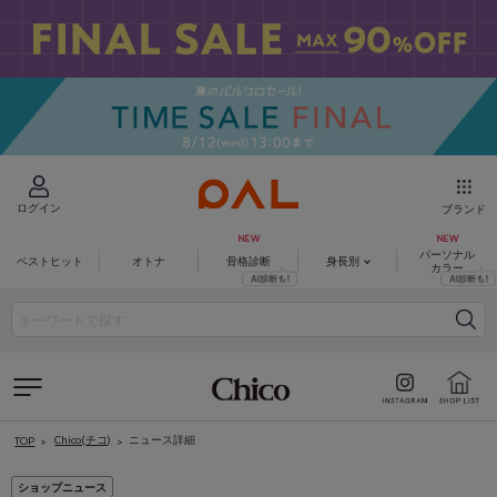
ログイン
ブランド
パーソナル
ベストヒット
オトナ
骨格診断
身長別
カラー
Chico(チコ)
ニュース詳細
TOP
ショップニュース