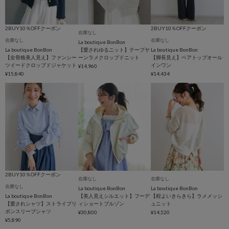
2BUY10％OFFクーポン
2BUY10％OFFクーポン
在庫なし
在庫なし
在庫なし
La boutique BonBon
La boutique BonBon
【愛されゆるニット】テープヤ
La boutique BonBon
【全骨格美人見え】ファンシー
ーンラメクロップドニット
【脚長見え】ベアトップオール
ツイードクロップドジャケット
インワン
¥14,960
¥15,840
¥14,434
2BUY10％OFFクーポン
在庫なし
在庫なし
在庫なし
La boutique BonBon
La boutique BonBon
La boutique BonBon
【美人見えシルエット】フーデ
【程よいきらきら】ラメメッシ
【愛されシャツ】ストライプリ
ィショートブルゾン
ュニット
ボンスリーブシャツ
¥30,800
¥14,520
¥5,890