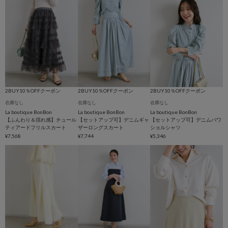
2BUY10％OFFクーポン
2BUY10％OFFクーポン
2BUY10％OFFクーポン
在庫なし
在庫なし
在庫なし
La boutique BonBon
La boutique BonBon
La boutique BonBon
【ふんわり＆揺れ感】チュール
【セットアップ可】デニムギャ
【セットアップ可】デニムパワ
ティアードフリルスカート
ザーロングスカート
ショルシャツ
¥7,568
¥7,744
¥5,346