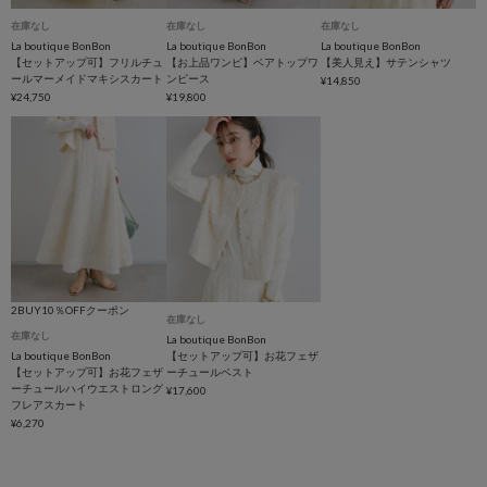
在庫なし
在庫なし
在庫なし
La boutique BonBon
La boutique BonBon
La boutique BonBon
【セットアップ可】フリルチュ
【お上品ワンピ】ベアトップワ
【美人見え】サテンシャツ
ールマーメイドマキシスカート
ンピース
¥14,850
¥24,750
¥19,800
2BUY10％OFFクーポン
在庫なし
在庫なし
La boutique BonBon
La boutique BonBon
【セットアップ可】お花フェザ
【セットアップ可】お花フェザ
ーチュールベスト
ーチュールハイウエストロング
¥17,600
フレアスカート
¥6,270