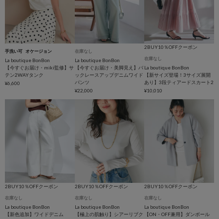
2BUY10％OFFクーポン
手洗い可
オケージョン
在庫なし
在庫なし
La boutique BonBon
La boutique BonBon
【今すぐお届け・miki監修】サ
【今すぐお届け・美脚見え】バ
La boutique BonBon
テン2WAYタンク
ックレースアップデニムワイド
【新サイズ登場！3サイズ展開
パンツ
あり】3段ティアードスカート2
¥6,600
¥22,000
¥10,010
2BUY10％OFFクーポン
2BUY10％OFFクーポン
2BUY10％OFFクーポン
在庫なし
在庫なし
在庫なし
La boutique BonBon
La boutique BonBon
La boutique BonBon
【新色追加】ワイドデニム
【極上の肌触り】シアーリブク
【ON・OFF兼用】ダンボール