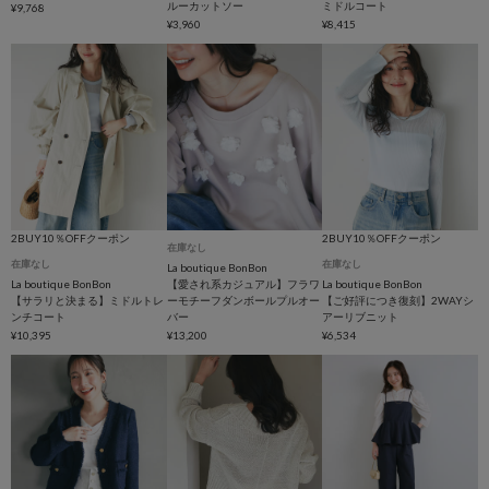
ルーカットソー
ミドルコート
¥9,768
¥3,960
¥8,415
2BUY10％OFFクーポン
2BUY10％OFFクーポン
在庫なし
在庫なし
在庫なし
La boutique BonBon
La boutique BonBon
【愛され系カジュアル】フラワ
La boutique BonBon
【サラリと決まる】ミドルトレ
ーモチーフダンボールプルオー
【ご好評につき復刻】2WAYシ
ンチコート
バー
アーリブニット
¥10,395
¥13,200
¥6,534