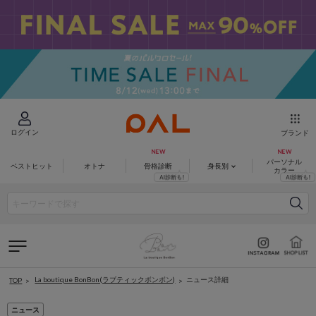
ログイン
ブランド
パーソナル
ベストヒット
オトナ
骨格診断
身長別
カラー
La boutique BonBon(ラブティックボンボン)
ニュース詳細
TOP
ニュース