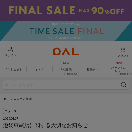
ログイン
ブランド
パーソナル
ベストヒット
オトナ
骨格診断
身長別
カラー
ニュース詳細
TOP
ニュース
2025.01.17
池袋東武店に関する大切なお知らせ