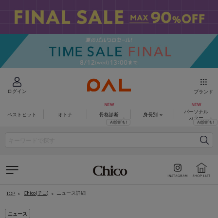
ログイン
ブランド
パーソナル
ベストヒット
オトナ
骨格診断
身長別
カラー
Chico(チコ)
ニュース詳細
TOP
ニュース