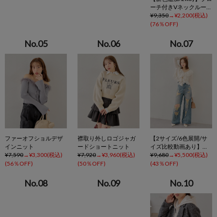
ーチ付きVネックルーズ
ニット
9,350
2,200
76％OFF
ファーオフショルデザ
襟取り外しロゴジャガ
【2サイズ/6色展開/サ
インニット
ードショートニット
イズ比較動画あり】ダ
7,590
3,300
7,920
3,960
メージワイドデニムパ
9,680
5,500
ンツ
56％OFF
50％OFF
43％OFF