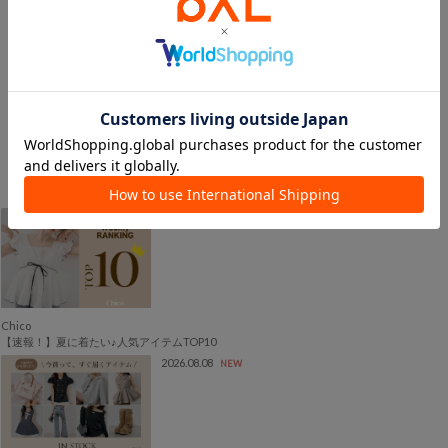
在庫なし
在庫なし
Chico
Chico
襟取り外しロゴジャガードショ
【新色追加/2way】ブローチ付
ートニット
きVネックルーズニット
¥3,960
¥2,200
2026.08.09
NEW
Chico
【速報！】夏に着たい♪人気アイテムTOP10
2026.08.08
NEW