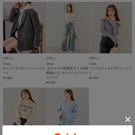
在庫なし
在庫なし
在庫なし
Chico
Chico
Chico
オーバーダブルツイードジャケ
【2サイズ/6色展開/サイズ比較
ファーオフショルデザインニッ
ット
動画あり】ダメージワイドデニ
ト
ムパンツ
¥4,400
¥3,300
¥5,500