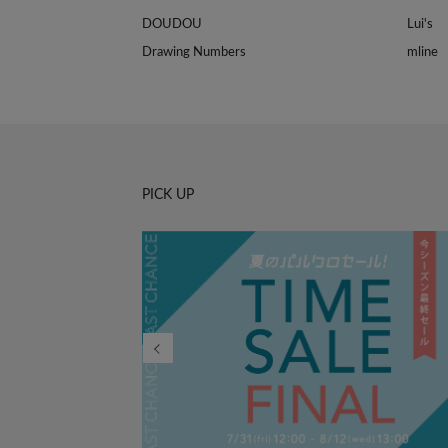
DOUDOU
Lui's
Drawing Numbers
mline
PICK UP