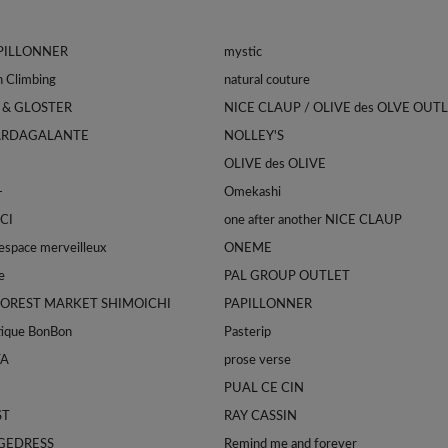
APILLONNER
mystic
Franklin Climbing
natural couture
 & GLOSTER
NICE CLAUP / OLIVE des OLVE OUT
ARDAGALANTE
NOLLEY'S
OLIVE des OLIVE
-
Omekashi
CI
one after another NICE CLAUP
space merveilleux
ONEME
e
PAL GROUP OUTLET
FOREST MARKET SHIMOICHI
PAPILLONNER
tique BonBon
Pasterip
TA
prose verse
PUAL CE CIN
ST
RAY CASSIN
GEDRESS
Remind me and forever