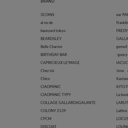
BRAND
3COINS
ear P
ai no de
baseyard tokyo
FREDY
BEARDSLEY
GALL
Belle Charme
gemeil
BIRTHDAY BAR
-goocy
CAPRICIEUX LE'MAGE
IACUC
Chez toi
Jena e
Chico
Kastan
CIAOPANIC
KITO 
CIAOPANIC TYPY
La bou
COLLAGE GALLARDAGALANTE
LARU
COLONY 2139
Lattice
CPCM
LOCU
DISCOAT
LOUN