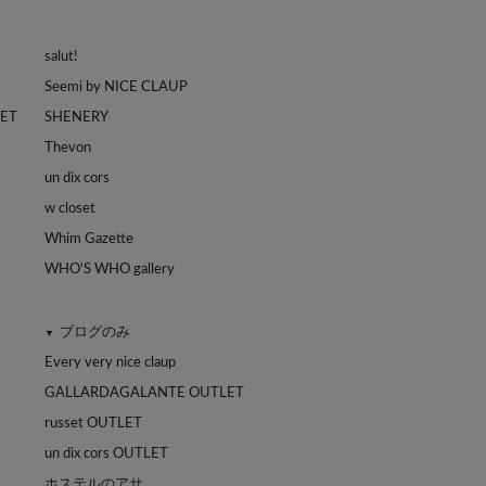
salut!
Seemi by NICE CLAUP
LET
SHENERY
Thevon
un dix cors
w closet
Whim Gazette
WHO'S WHO gallery
ブログのみ
▼
Every very nice claup
GALLARDAGALANTE OUTLET
russet OUTLET
un dix cors OUTLET
ホステルのアサ