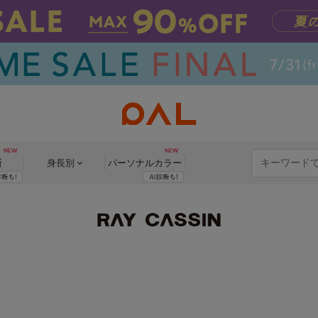
断
身長別
パーソナル
カラー