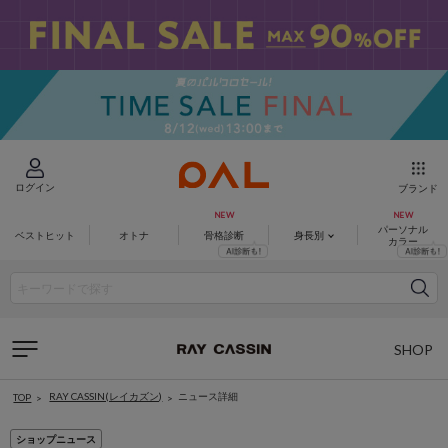
ログイン
ブランド
パーソナル
ベストヒット
オトナ
骨格診断
身長別
カラー
SHOP
LIST
RAY CASSIN(レイカズン)
ニュース詳細
TOP
ショップニュース