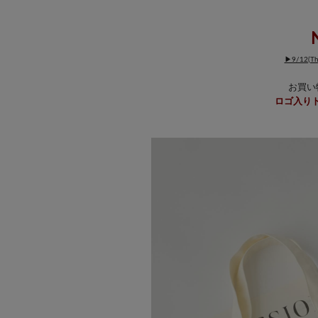
▶9/12(
お買い
ロゴ入り