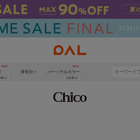
断
身長別
パーソナル
カラー