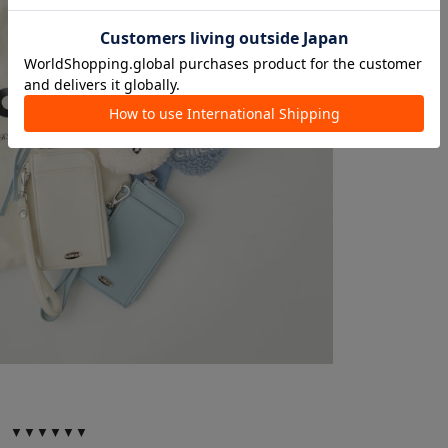
▼▼▼▼▼▼