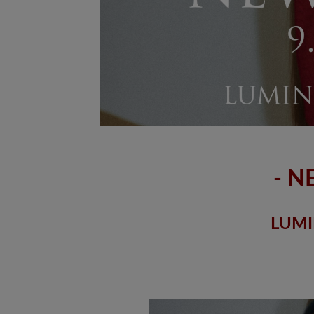
- N
LUMI