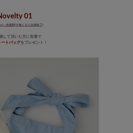
Novelty 01
Thu)～先着順(※無くなり次第終了)
物して頂いた方に先着で
トートバッグ
をプレゼント！