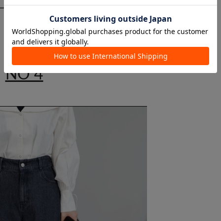
0 →
¥4,455 (10%OFF)
NO 4