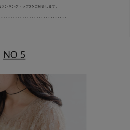
気ランキングトップ5をご紹介します。
‥‥‥‥‥‥‥‥‥‥‥‥‥‥‥‥‥‥‥‥
NO 5