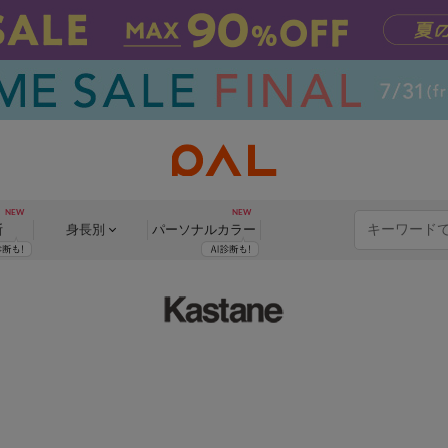
断
身長別
パーソナル
カラー