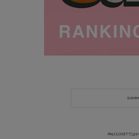
SUMME
PALCLOSETでは6