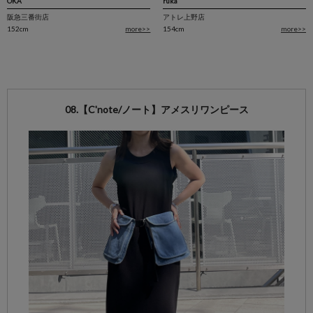
OKA
ruka
阪急三番街店
アトレ上野店
152cm
more>>
154cm
more>>
08.【C'note/ノート】アメスリワンピース