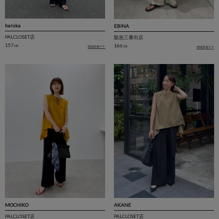
haruka
EBINA
PALCLOSET店
阪急三番街店
157㎝
166㎝
more>>
more>>
AKANE
MOCHIKO
PALCLOSET店
PALCLOSET店