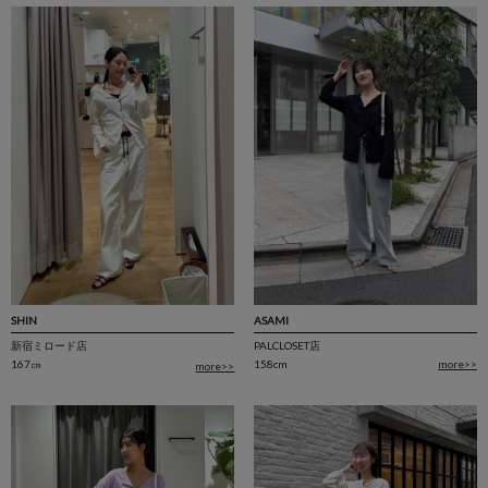
ASAMI
SHIN
PALCLOSET店
新宿ミロード店
158cm
more>>
167㎝
more>>