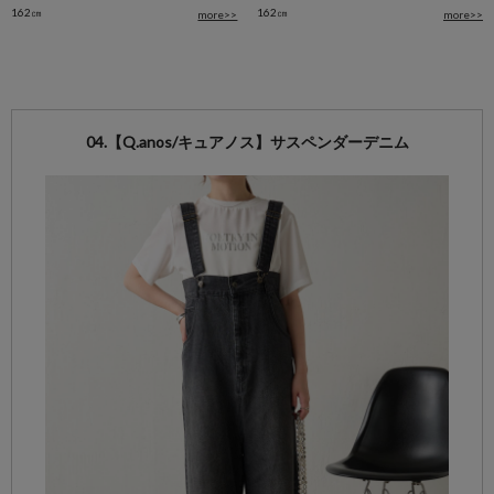
162㎝
162㎝
more>>
more>>
04.【Q.anos/キュアノス】サスペンダーデニム