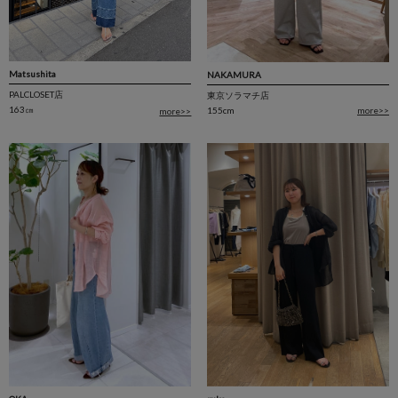
Matsushita
NAKAMURA
PALCLOSET店
東京ソラマチ店
163㎝
155cm
more>>
more>>