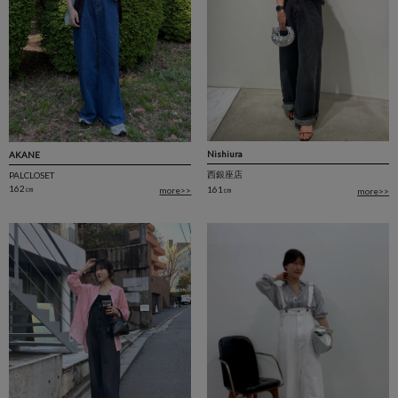
Nishiura
AKANE
西銀座店
PALCLOSET
162㎝
161㎝
more>>
more>>