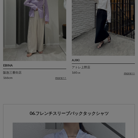
AJIKI
EBINA
アトレ上野店
160㎝
阪急三番街店
more>>
166cm
more>>
06.フレンチスリーブバックタックシャツ