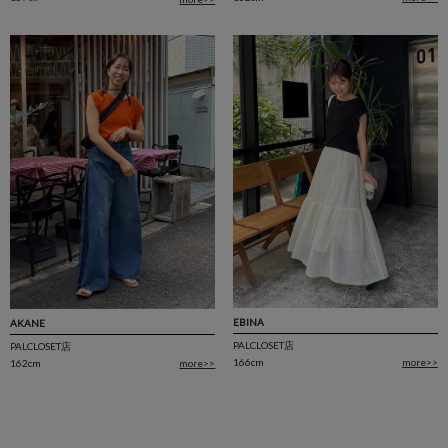
EBINA
AKANE
PALCLOSET店
PALCLOSET店
166cm
more>>
162cm
more>>