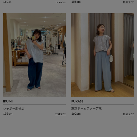
161㎝
158cm
more>>
more>>
FUKASE
IKUMI
東京ドームラクーア店
シャポー船橋店
162cm
more>>
153cm
more>>