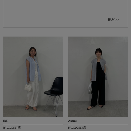
BUY>>
IDE
Asami
PALCLOSET店
PALCLOSET店