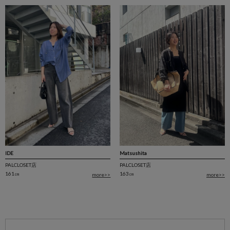
Matsushita
IDE
PALCLOSET店
PALCLOSET店
163㎝
161㎝
more>>
more>>