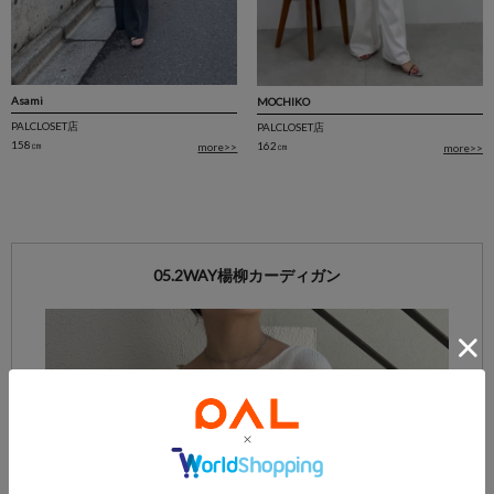
Asami
MOCHIKO
PALCLOSET店
PALCLOSET店
158㎝
162㎝
more>>
more>>
05.2WAY楊柳カーディガン