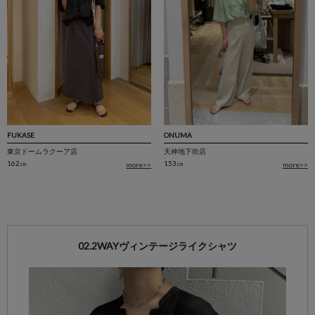
FUKASE
ONUMA
東京ドームラクーア店
天神地下街店
162㎝
153㎝
more>>
more>>
02.2WAYヴィンテージライクシャツ