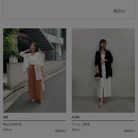
BUY>>
IDE
AJIKI
PALCLOSET店
アトレ上野店
161㎝
160㎝
more>>
more>>