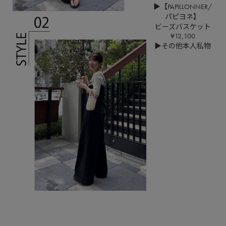
▶【PAPILLONNER/
パピヨネ】
ビーズバスケット
¥12,100
▶その他本人私物