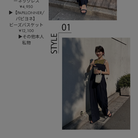
ーネックレス
¥4,950
▶【PAPILLONNER/
パピヨネ】
ビーズバスケット
¥12,100
▶その他本人
私物