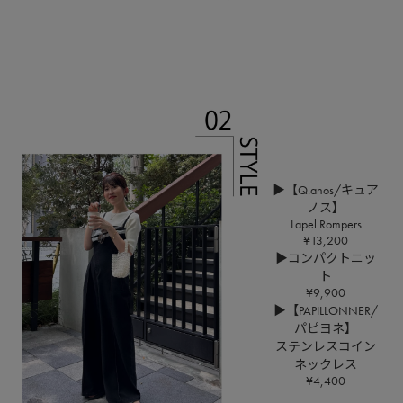
▶【Q.anos/キュア
ノス】
Lapel Rompers
¥13,200
▶コンパクトニッ
ト
¥9,900
▶【PAPILLONNER/
パピヨネ】
ステンレスコイン
ネックレス
¥4,400