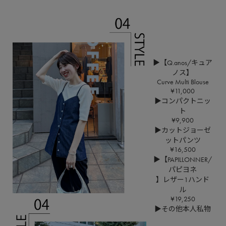
▶【Q.anos/キュア
ノス】
Curve Multi Blouse
¥11,000
▶コンパクトニッ
ト
¥9,900
▶カットジョーゼ
ットパンツ
¥16,500
▶【PAPILLONNER/
パピヨネ
】レザー1ハンド
ル
¥19,250
▶その他本人私物