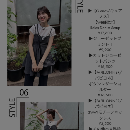
▶【Q.anos/キュア
ノス】
【WEB限定】
Relax Denim Setup
¥17,600
▶ジョーゼットプ
リントＴ
¥9,900
▶カットジョーゼ
ットパンツ
¥16,500
▶【PAPILLONNER/
パピヨネ】
ボタンレザーショ
ルダー
¥16,500
▶【PAPILLONNER/
パピヨネ】
3WAYモチーフネッ
クレス
¥5,500
▶その他本人私物