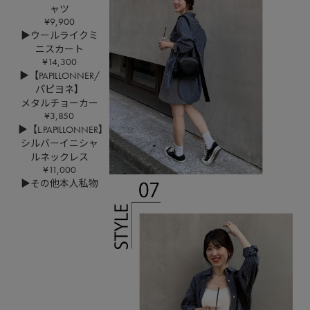
ャツ
¥9,900
▶ウールライクミ
ニスカート
¥14,300
▶【PAPILLONNER/
パピヨネ】
メタルチョーカー
¥3,850
▶【L.PAPILLONNER】
シルバーイニシャ
ルネックレス
¥11,000
▶その他本人私物