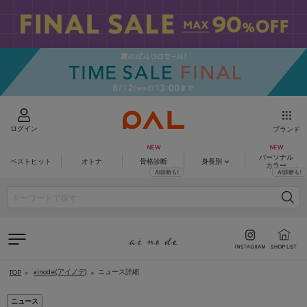
ログイン
ブランド
パーソナル
ベストヒット
オトナ
骨格診断
身長別
カラー
ainode(アイノデ)
ニュース詳細
TOP
ニュース