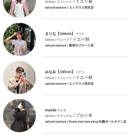
/ イエベ春
164cm
/ ストレート
natural couture
/ エミテラス所沢店
まりな【166cm】
マリナ
/ イエベ秋
166cm
/ ウェーブ
natural couture
/ 新宿サブナード店
みなみ【145cm】
ミナミ
/ イエベ秋
145cm
/ ストレート
natural couture
/ エミテラス所沢店
maeda
マエダ
/ ブルベ冬
165cm
/ ナチュラル
natural couture
/ Every very nice claup 札幌ポールタウン店