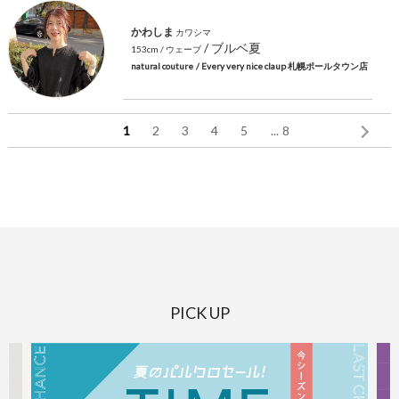
かわしま
カワシマ
/ ブルベ夏
153cm
/ ウェーブ
natural couture
/ Every very nice claup 札幌ポールタウン店
1
2
3
4
5
...
8
PICK UP