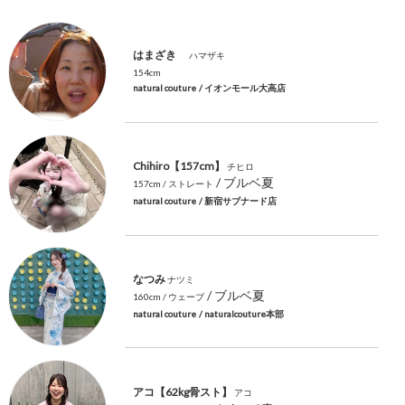
はまざき
ハマザキ
154cm
natural couture
/ イオンモール大高店
Chihiro【157cm】
チヒロ
/ ブルベ夏
157cm
/ ストレート
natural couture
/ 新宿サブナード店
なつみ
ナツミ
/ ブルベ夏
160cm
/ ウェーブ
natural couture
/ naturalcouture本部
アコ【62kg骨スト】
アコ