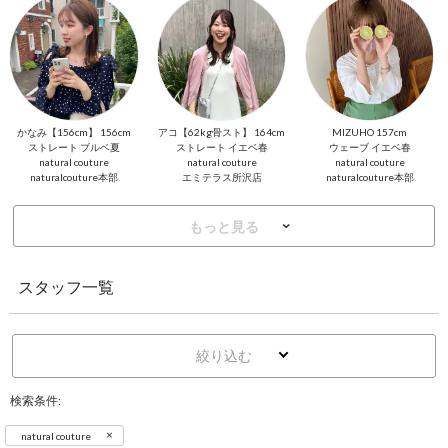
かなみ【156cm】 156cm
アコ【62kg骨スト】 164cm
MIZUHO 157cm
ストレート ブルベ夏
ストレート イエベ春
ウェーブ イエベ春
natural couture
natural couture
natural couture
naturalcouture本部
エミテラス所沢店
naturalcouture本部
もっと見る
スタッフ一覧
絞り込む
検索条件:
×
natural couture