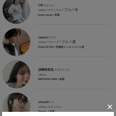
OIE
オオイエ
/ ブルベ冬
163cm
/ ナチュラル
prose verse
/ 本部
saqura
サクラ
/ ブルベ夏
164cm
/ ウェーブ
PUAL CE CIN
/ 宇都宮インターパーク店
須﨑莉里花
スザキリリカ
158cm
BIRTHDAY BAR
/ 本部
omochi
ミク
154cm
/ ナチュラル
Thevon.
/ 本部