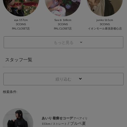
aya 157cm
Suu☺︎ 168cm
junko 161cm
3COINS
3COINS
3COINS
PAL CLOSET店
PAL CLOSET店
イオンモール幕張新都心店
もっと見る
スタッフ一覧
絞り込む
検索条件:
あいり 着痩せコーデ
アベアイリ
/ ブルベ夏
153cm
/ ストレート