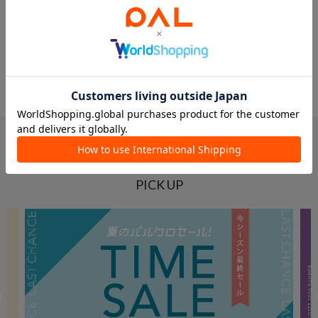
1
2
3
4
5
...
395
PICK UP