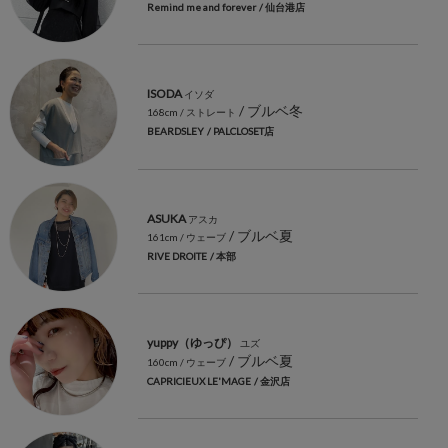
Remind me and forever
/ 仙台港店
ISODA
イソダ
/ ブルベ冬
168cm
/ ストレート
BEARDSLEY
/ PALCLOSET店
ASUKA
アスカ
/ ブルベ夏
161cm
/ ウェーブ
RIVE DROITE
/ 本部
yuppy（ゆっぴ）
ユズ
/ ブルベ夏
160cm
/ ウェーブ
CAPRICIEUX LE'MAGE
/ 金沢店