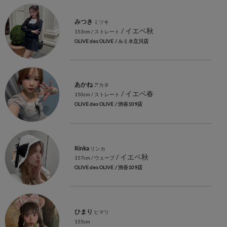
みつき
ミツキ
/ イエベ秋
153cm
/ ストレート
OLIVE des OLIVE
/ ルミネ立川店
あかね
アカネ
/ イエベ春
150cm
/ ストレート
OLIVE des OLIVE
/ 渋谷109店
Rinka
リンカ
/ イエベ秋
157cm
/ ウェーブ
OLIVE des OLIVE
/ 渋谷109店
ひまり
ヒマリ
155cm