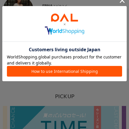
EBINA
エビナユイ
/ イエベ秋
166cm
/ ウェーブ
COLLAGE GALLARDAGALANTE
/ PALCLOSET
1
2
3
4
5
...
10
PICK UP