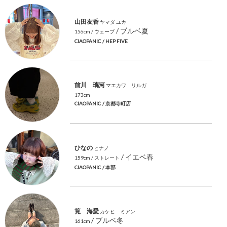
山田友香
ヤマダ ユカ
/ ブルベ夏
156cm
/ ウェーブ
CIAOPANIC
/ HEP FIVE
前川 璃河
マエカワ リルガ
173cm
CIAOPANIC
/ 京都寺町店
ひなの
ヒナノ
/ イエベ春
159cm
/ ストレート
CIAOPANIC
/ 本部
筧 海愛
カケヒ ミアン
/ ブルベ冬
161cm