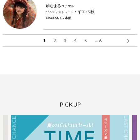
ゆなまる
ユナマル
/ イエベ秋
151cm
/ ストレート
CIAOPANIC
/ 本部
1
2
3
4
5
...
6
PICK UP