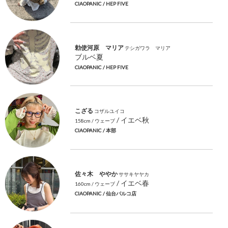
CIAOPANIC
/ HEP FIVE
勅使河原 マリア
テシガワラ マリア
ブルベ夏
CIAOPANIC
/ HEP FIVE
こざる
コザルユイコ
/ イエベ秋
158cm
/ ウェーブ
CIAOPANIC
/ 本部
佐々木 ややか
ササキヤヤカ
/ イエベ春
160cm
/ ウェーブ
CIAOPANIC
/ 仙台パルコ店