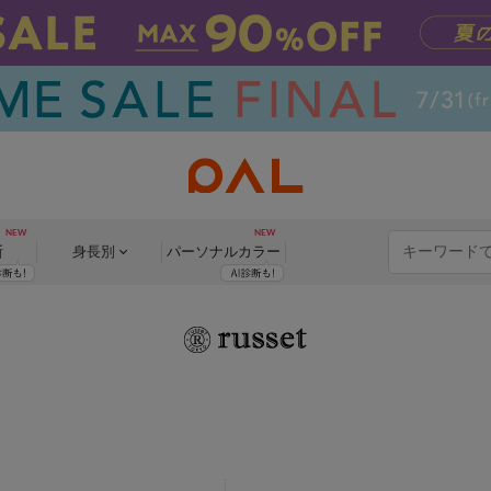
断
身長別
パーソナル
カラー