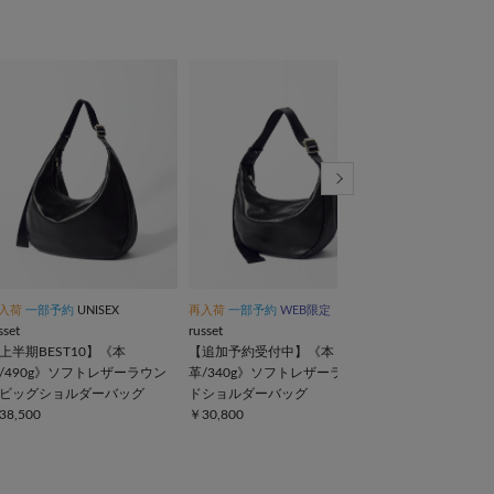
入荷
一部予約
UNISEX
再入荷
一部予約
WEB限定
TIME SALE
一部予
sset
russet
russet
上半期BEST10】《本
【追加予約受付中】《本
【累計販売1万
/490g》ソフトレザーラウン
革/340g》ソフトレザーラウン
巾着4WAYショ
ビッグショルダーバッグ
ドショルダーバッグ
￥29,700(10%OF
38,500
￥30,800