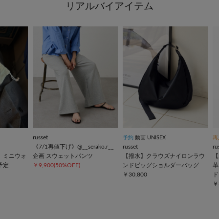
リアルバイアイテム
russet
予約
動画
UNISEX
再
《7/1再値下げ》@__serako.r__
russet
ru
企画》ミニウォ
企画 スウェットパンツ
【撥水】クラウズナイロンラウ
【
予定
￥9,900(50%OFF)
ンドビッグショルダーバッグ
革
￥30,800
ド
￥