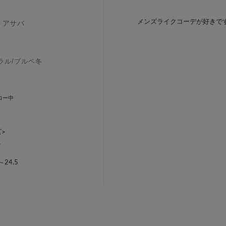
メンズライクコーデが好きで
アサバ
ラル
/
ブルベ冬
ォロー中
>
L
M
24.5