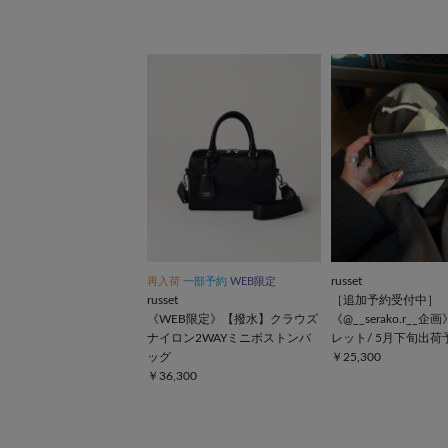
russet
再入荷
一部予約
WEB限定
russet
［追加予約受付中］
《WEB限定》【撥水】クラウズ
《@__serako.r__
ナイロン2WAYミニボストンバ
レット/ 5月下旬出荷
ッグ
￥25,300
￥36,300