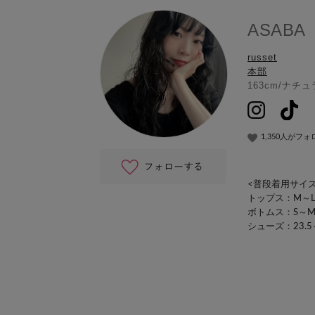
ASABA
russet
本部
163cm
/
ナチュ
1,350人がフ
<普段着用サイズ
トップス：M～
ボトムス：S～
シューズ：23.5～