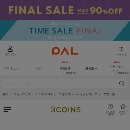
ログイン
ブランド
パーソナル
ベストヒット
オトナ
骨格診断
身長別
カラー
ショップリスト
3COINS(スリーコインズ) +plus そよら成田ニュータウン店
TOP