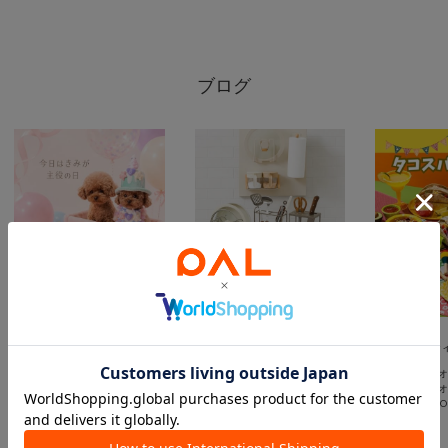
ブログ
2026.08.07
2026.08.05
2026.08.04
PET ! Happy Anniversary 🐶🎂♡
シンプルで使いやすいキッチンツール収納🍳♡
タコスパーティー
イ
オンモール津田沼North店
イ
オンモール津田沼North店
イオンモール津田沼店
イオンモール津田沼店
イ
3COINS
3COINS
3CO