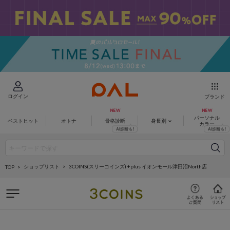
ログイン
ブランド
パーソナル
ベストヒット
オトナ
骨格診断
身長別
カラー
ショップリスト
3COINS(スリーコインズ) +plus イオンモール津田沼North店
TOP